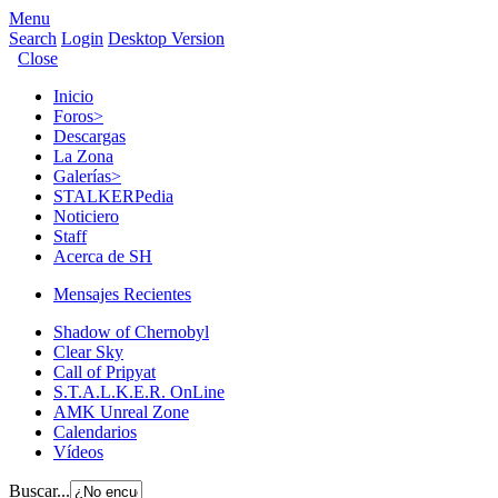
Menu
Search
Login
Desktop Version
Close
Inicio
Foros
>
Descargas
La Zona
Galerías
>
STALKERPedia
Noticiero
Staff
Acerca de SH
Mensajes Recientes
Shadow of Chernobyl
Clear Sky
Call of Pripyat
S.T.A.L.K.E.R. OnLine
AMK Unreal Zone
Calendarios
Vídeos
Buscar...