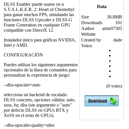
DLSS Enabler puede usarse en n
Data
S.T.A.L.K.E.R. 2: Heart of Chornobyl
para ganar muchos FPS, simulando las
Size
30.8MB
funciones DLSS Upscaler y DLSS-G
Downloads
101
Frame Generation en cualquier GPU
Author
artur07305
compatible con DirectX 12.
Website
Instalador único para gráficas NVIDIA,
Created by
dade
Intel y AMD.
Votos:
CONFIGURACIÓN
Puedes utilizar los siguientes argumentos
opcionales de la línea de comandos para
personalizar tu experiencia de juego:
--dlss-upscaler=auto
(0 votes)
selecciona un backend de escalado
DLSS concreto, opciones válidas: auto,
xess, fsr, dlss (sin argumento o "auto"
por defecto DLSS en GPUs RTX y
XeSS en el resto de GPUs).
--dlss-upscaler-quality=ultra