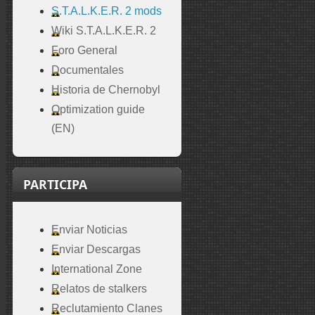
S.T.A.L.K.E.R. 2 mods
Wiki S.T.A.L.K.E.R. 2
Foro General
Documentales
Historia de Chernobyl
Optimization guide
(EN)
PARTICIPA
Enviar Noticias
Enviar Descargas
International Zone
Relatos de stalkers
Reclutamiento Clanes