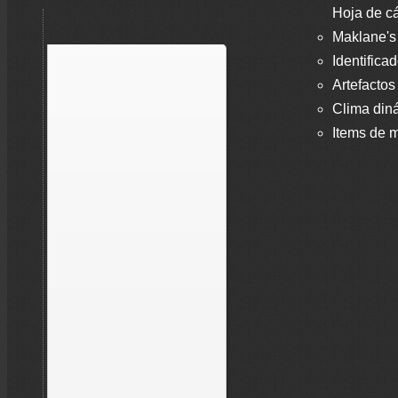
Hoja de cá
Maklane's
Identifica
Artefactos
Clima din
Items de m