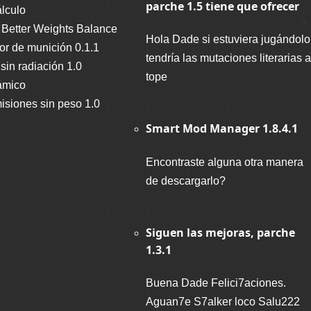
parche 1.5 tiene que ofrecer
lculo
 Better Weights Balance
Hola Dade si estuviera jugándolo
dor de munición 0.1.1
tendría las mutaciones literarias a
 sin radiación 1.0
tope
ámico
isiones sin peso 1.0
Smart Mod Manager 1.8.4.1
Encontraste alguna otra manera
de descargarlo?
Siguen las mejoras, parche
1.3.1
Buena Dade Felici7aciones.
Aguan7e S7alker loco Salu222