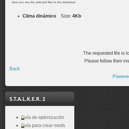
Here you see the selected files to the download
Clima dinámico
Size:
4Kb
The requested file is 
Please follow their ins
Back
Powere
S.T.A.L.K.E.R. 2
Guía de optimización
Guía para crear mods