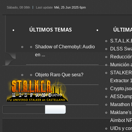
Sábado
, 08 08th
Last update
Mié, 25 Jun 2025 6pm
ÚLTIMOS TEMAS
ÚLTIM
S.T.A.L.K.
Shadow of Chernobyl: Audio
DLSS Swap
en ...
Reducción
Munición 
STALKER
Objeto Raro Que sera?
Extractor 
Crypto.jso
soy re nuevo
AESDumps
Marathon
Maklane's 
Aimbot NP
UIDs y co