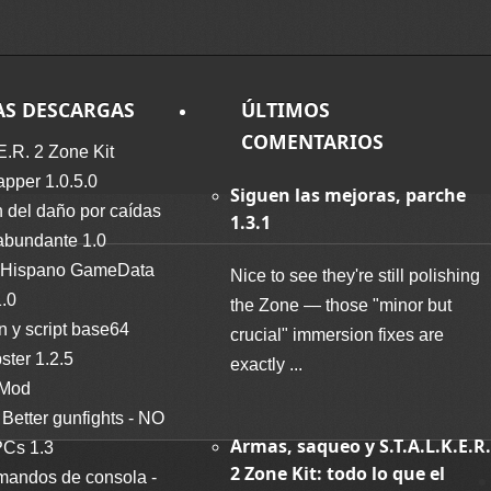
AS DESCARGAS
ÚLTIMOS
COMENTARIOS
E.R. 2 Zone Kit
per 1.0.5.0
Siguen las mejoras, parche
 del daño por caídas
1.3.1
abundante 1.0
Hispano GameData
Nice to see they're still polishing
1.0
the Zone — those "minor but
n y script base64
crucial" immersion fixes are
ter 1.2.5
exactly ...
 Mod
Better gunfights - NO
Armas, saqueo y S.T.A.L.K.E.R.
Cs 1.3
2 Zone Kit: todo lo que el
mandos de consola -