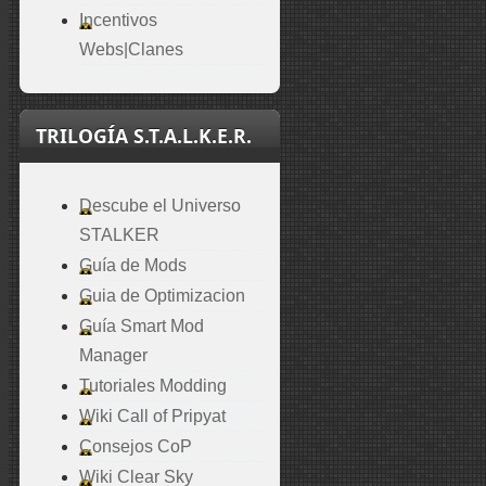
Incentivos
Webs|Clanes
TRILOGÍA S.T.A.L.K.E.R.
Descube el Universo
STALKER
Guía de Mods
Guia de Optimizacion
Guía Smart Mod
Manager
Tutoriales Modding
Wiki Call of Pripyat
Consejos CoP
Wiki Clear Sky