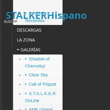
STALKERHispano
Mensajes
Buscar...
Recientes
DESCARGAS
LA ZONA
GALERÍAS
Shadow of
Chernobyl
Clear Sky
Call of Pripyat
S.T.A.L.K.E.R.
OnLine
AMK Unreal