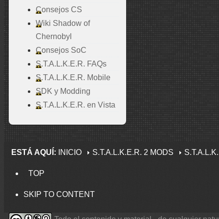
Consejos CS
Wiki Shadow of
Chernobyl
Consejos SoC
S.T.A.L.K.E.R. FAQs
S.T.A.L.K.E.R. Mobile
SDK y Modding
S.T.A.L.K.E.R. en Vista
ESTÁ AQUÍ:
INICIO
S.T.A.L.K.E.R. 2 MODS
S.T.A.L.
TOP
SKIP TO CONTENT