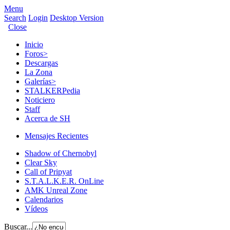
Menu
Search
Login
Desktop Version
Close
Inicio
Foros
>
Descargas
La Zona
Galerías
>
STALKERPedia
Noticiero
Staff
Acerca de SH
Mensajes Recientes
Shadow of Chernobyl
Clear Sky
Call of Pripyat
S.T.A.L.K.E.R. OnLine
AMK Unreal Zone
Calendarios
Vídeos
Buscar...