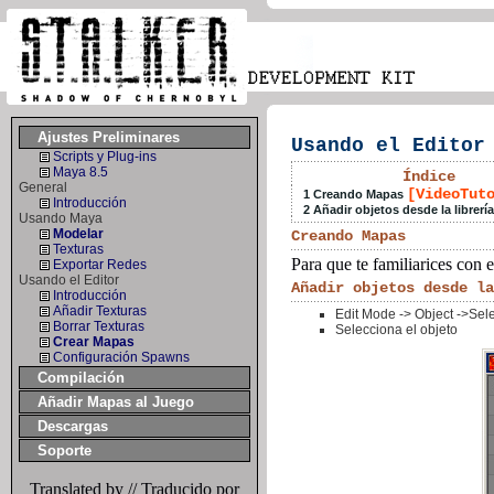
Ajustes Preliminares
Usando el Editor
Scripts y Plug-ins
Maya 8.5
Índice
General
[VideoTut
1 Creando Mapas
Introducción
2 Añadir objetos desde la librería
Usando Maya
Modelar
Creando Mapas
Texturas
Para que te familiarices con 
Exportar Redes
Usando el Editor
Añadir objetos desde l
Introducción
Añadir Texturas
Edit Mode -> Object ->Sele
Borrar Texturas
Selecciona el objeto
Crear Mapas
Configuración Spawns
Compilación
Añadir Mapas al Juego
Descargas
Soporte
Translated by // Traducido por