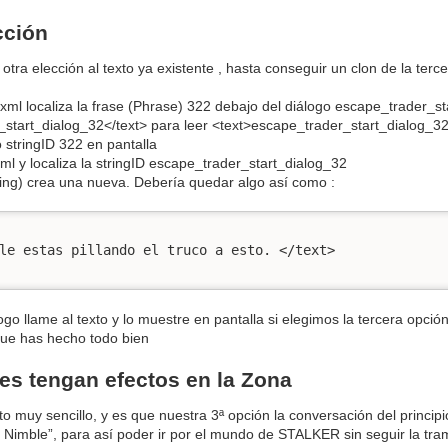
cción
 otra elección al texto ya existente , hasta conseguir un clon de la terc
xml localiza la frase (Phrase) 322 debajo del diálogo escape_trader_st
start_dialog_32</text> para leer <text>escape_trader_start_dialog_32
 stringID 322 en pantalla
l y localiza la stringID escape_trader_start_dialog_32
ring) crea una nueva. Debería quedar algo así como :
le estas pillando el truco a esto. </text>

ogo llame al texto y lo muestre en pantalla si elegimos la tercera opció
que has hecho todo bien
es tengan efectos en la Zona
o muy sencillo, y es que nuestra 3ª opción la conversación del princi
Nimble”, para así poder ir por el mundo de STALKER sin seguir la tram