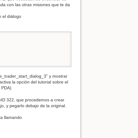
Ver la fuente de esta págin
da con las otras misiones que te da
 el diálogo
pe_trader_start_dialog_3” y mostrar
tiva la opción del tutorial sobre el
l PDA)
eID 322, que procedemos a crear
, y pegarlo debajo de la original.
sta llamando