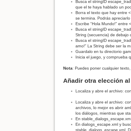
Busca el stringID escape_trad
que el te haya hablado un poco
Borra el texto que hay entre <
se termina. Podrás apreciarlo
Escribe “Hola Mundo!” entre <
Busca el stringID escape_tra
String (secuencia) de debajo 
Busca el stringID escape_trad
amo!” La String debe ser la m
Guardalo en tu directorio ga
Inicia el juego, y comprueba 
Nota
: Puedes poner cualquier texto,
Añadir otra elección al
Localiza y abre el archivo: co
Localiza y abre el archivo: c
archivos, lo mejor es abrir a
los diálogos, mientras que st
En stable_dialogs_escape.xml 
En dialogs_escape.xml y busc
stable_dialogs_escape.xml. D