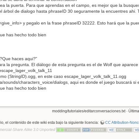
ea la puerta. Para que aprendas en el campo, es mejor que la busques 
el árbol de dialogo hasta phraseID 30 seguramente la encuentres ahi. T
ive_info> y pegalo en la frase phraseID 32222. Esto hará que la puert
que has hecho todo bien
. ?Que haces aqui?”
para la pregunta. El diálogo de esta pregunta es el de Wolf que aparec
 escape_lager_volk_talk_11
omo (StringID).ogg, en este caso escape_lager_volk_talk_11.ogg
/sounds/characters_voice/dialogs, aqui es donde el juego buscará si e
que has hecho todo bien
modding/tutoriales/editarconversaciones.txt
· Última
o, el contenido de este wiki esta bajo la siguiente licencia:
CC Attribution-Nonc