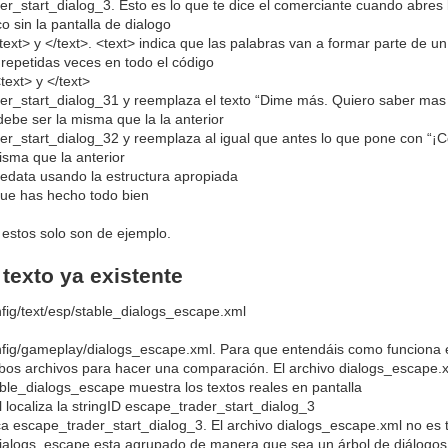
er_start_dialog_3. Esto es lo que te dice el comerciante cuando abres 
 sin la pantalla de dialogo
text> y </text>. <text> indica que las palabras van a formar parte de un 
 repetidas veces en todo el código
text> y </text>
der_start_dialog_31 y reemplaza el texto “Dime más. Quiero saber mas
debe ser la misma que la la anterior
er_start_dialog_32 y reemplaza al igual que antes lo que pone con “¡Co
isma que la anterior
medata usando la estructura apropiada
que has hecho todo bien
 estos solo son de ejemplo.
 texto ya existente
nfig/text/esp/stable_dialogs_escape.xml
onfig/gameplay/dialogs_escape.xml. Para que entendáis como funciona e
mbos archivos para hacer una comparación. El archivo dialogs_escape.x
able_dialogs_escape muestra los textos reales en pantalla
localiza la stringID escape_trader_start_dialog_3
a escape_trader_start_dialog_3. El archivo dialogs_escape.xml no es 
ialogs_escape esta agrupado de manera que sea un árbol de diálogos