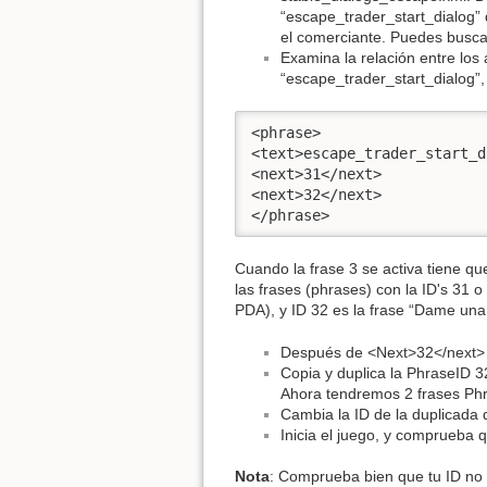
“escape_trader_start_dialog” 
el comerciante. Puedes buscar
Examina la relación entre los
“escape_trader_start_dialog”
<phrase> 

<text>escape_trader_start_d
<next>31</next> 

<next>32</next> 

</phrase>
Cuando la frase 3 se activa tiene qu
las frases (phrases) con la ID's 31 
PDA), y ID 32 es la frase “Dame una 
Después de <Next>32</next> a
Copia y duplica la PhraseID 3
Ahora tendremos 2 frases Ph
Cambia la ID de la duplicada d
Inicia el juego, y comprueba 
Nota
: Comprueba bien que tu ID no s