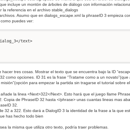
que incluye un montón de árboles de diálogo con información relaciona
 la referencia en el archivo stable_dialogs
 archivos. Asumo que en dialogs_escape.xml la phraseID 3 empieza con
, como puedes ver:
ialog_3</text> 

e hacer tres cosas. Mostrar el texto que se encuentra bajo la ID “esca
o 32 como opciones. ID 31 es la frase “Tratame como a un novato”(que ac
misión”(opción para empezar la partida sin tragarse el tutorial sobre e
ñade la linea <Next>322</Next>. Esto hará que el juego llame Phras
2. Copia de PhraseID 32 hasta </phrase> unas cuantas lineas mas abajo
raseID 32.
e 32 a 322. Esto dará a DialogID 3 la identidad de la frase a la que e
que has hecho todo bien
ea la misma que utiliza otro texto, podría traer problemas.