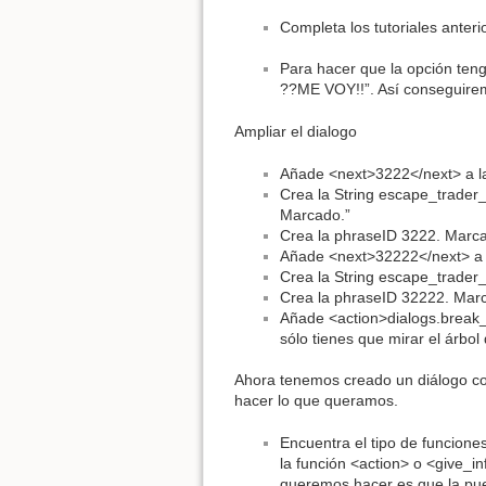
Completa los tutoriales anter
Para hacer que la opción ten
??ME VOY!!”. Así conseguiremo
Ampliar el dialogo
Añade <next>3222</next> a l
Crea la String escape_trader_
Marcado.”
Crea la phraseID 3222. Marca
Añade <next>32222</next> a 
Crea la String escape_trader_
Crea la phraseID 32222. Marc
Añade <action>dialogs.break_
sólo tienes que mirar el árbo
Ahora tenemos creado un diálogo con 
hacer lo que queramos.
Encuentra el tipo de funcione
la función <action> o <give_in
queremos hacer es que la puer