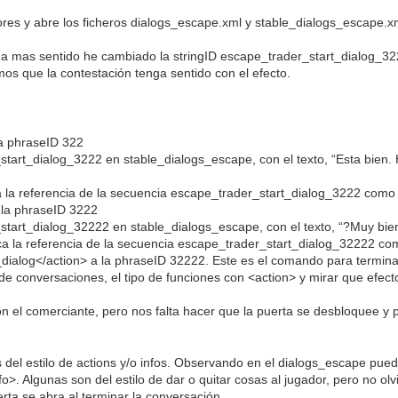
iores y abre los ficheros dialogs_escape.xml y stable_dialogs_escape.x
ga mas sentido he cambiado la stringID escape_trader_start_dialog_32
s que la contestación tenga sentido con el efecto.
a phraseID 322
start_dialog_3222 en stable_dialogs_escape, con el texto, “Esta bien. 
 la referencia de la secuencia escape_trader_start_dialog_3222 como 
la phraseID 3222
start_dialog_32222 en stable_dialogs_escape, con el texto, “?Muy bien
a la referencia de la secuencia escape_trader_start_dialog_32222 co
dialog</action> a la phraseID 32222. Este es el comando para termin
l de conversaciones, el tipo de funciones con <action> y mirar que efec
el comerciante, pero nos falta hacer que la puerta se desbloquee y po
s del estilo de actions y/o infos. Observando en el dialogs_escape pu
fo>. Algunas son del estilo de dar o quitar cosas al jugador, pero no o
ta se abra al terminar la conversación