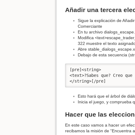
Añadir una tercera ele
Sigue la explicación de Añadir
Comerciante
En tu archivo dialogs_escape.
Modifica <text>escape_trader_
322 muestre el texto asignado
Abre stable_dialogs_escape.xm
Debajo de esta secuencia (st
[pre]<string>

<text>?Sabes que? Creo que 
</string>[/pre]
Esto hará que el árbol de diál
Inicia el juego, y comprueba 
Hacer que las eleccion
En este caso vamos a hacer un efect
recibamos la misión de “Encuentra a 