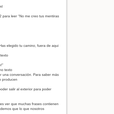
ml
2 para leer “No me creo tus mentiras
Has elegido tu camino, fuera de aqui
texto
!”
mo texto
ar una conversación. Para saber más
to producen
der salir al exterior para poder
edes ver que muchas frases contienen
lvidemos que lo que nosotros