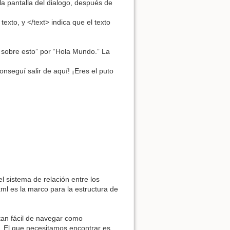
la pantalla del dialogo, después de
texto, y </text> indica que el texto
 sobre esto” por “Hola Mundo.” La
Volver arriba
nseguí salir de aquí! ¡Eres el puto
Enlaces a esta página
Revisiones antiguas
l sistema de relación entre los
ml es la marco para la estructura de
tan fácil de navegar como
. El que necesitamos encontrar es