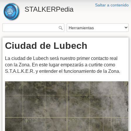
Saltar a contenido
STALKERPedia
Ciudad de Lubech
La ciudad de Lubech será nuestro primer contacto real
con la Zona. En este lugar empezarás a curtirte como
S.T.A.L.K.E.R. y entender el funcionamiento de la Zona.
A
St
C