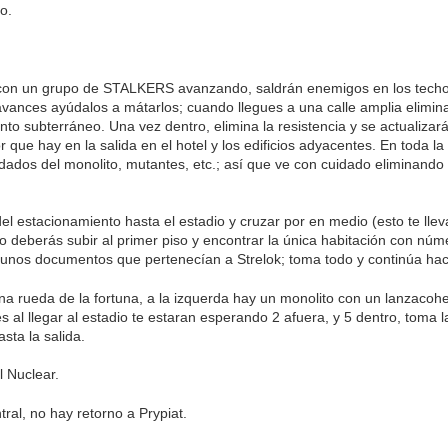
io.
 con un grupo de STALKERS avanzando, saldrán enemigos en los techos 
nces ayúdalos a mátarlos; cuando llegues a una calle amplia elimina
to subterráneo. Una vez dentro, elimina la resistencia y se actualizar
or que hay en la salida en el hotel y los edificios adyacentes. En toda 
dados del monolito, mutantes, etc.; así que ve con cuidado eliminando 
del estacionamiento hasta el estadio y cruzar por en medio (esto te lle
sto deberás subir al primer piso y encontrar la única habitación con nú
 y unos documentos que pertenecían a Strelok; toma todo y continúa haci
na rueda de la fortuna, a la izquerda hay un monolito con un lanzacohe
es al llegar al estadio te estaran esperando 2 afuera, y 5 dentro, toma l
sta la salida.
l Nuclear.
ral, no hay retorno a Prypiat.