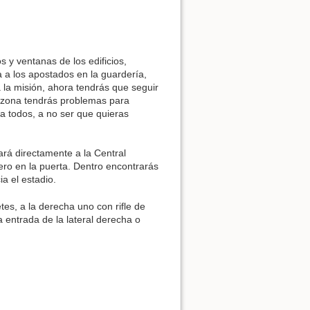
Ver la fuente de esta págin
y ventanas de los edificios,
 a los apostados en la guardería,
á la misión, ahora tendrás que seguir
la zona tendrás problemas para
a todos, a no ser que quieras
vará directamente a la Central
mero en la puerta. Dentro encontrarás
a el estadio.
tes, a la derecha uno con rifle de
a entrada de la lateral derecha o