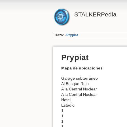
STALKERPedia
Traza:
Prypiat
•
Prypiat
Mapa de ubicaciones
Garage subterráneo
Al Bosque Rojo
A la Central Nuclear
A la Central Nuclear
Hotel
Estadio
1
1
1
1