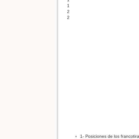
1
2
2
1- Posiciones de los francotir