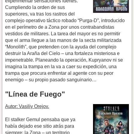
experimentar sensaciones fuertes.
Cumpliendo la orden de sus
superiores, va tras los rastros del
complejo operativo táctico robado “Purga-D”, introducido
en el perímetro de a Zona por unos contrabandistas
vestidos de militares. La tarea del mayor es no permitir
que el arma llegue a las manos de la secta militarizada
“Monolith”, que pretenden con la ayuda del complejo
destruir la Araña del Cielo – una fortaleza misteriosa e
impenetrable. Planeando la operación, Kupryanov ni se
imagina la trampa en la va a caer su expedición, una
trampa que procura enfrentar al agente con su peor
enemigo – su propio pasado sanguinario…
"Línea de Fuego"
Autor: Vasiliy Orejov.
El stalker Gemul pensaba que ya
había dejado ese sitio atrás para
siempre: la Zona – un territorio