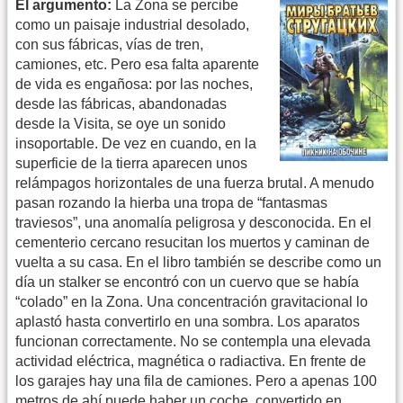
El argumento:
La Zona se percibe
como un paisaje industrial desolado,
con sus fábricas, vías de tren,
camiones, etc. Pero esa falta aparente
de vida es engañosa: por las noches,
desde las fábricas, abandonadas
desde la Visita, se oye un sonido
insoportable. De vez en cuando, en la
superficie de la tierra aparecen unos
relámpagos horizontales de una fuerza brutal. A menudo
pasan rozando la hierba una tropa de “fantasmas
traviesos”, una anomalía peligrosa y desconocida. En el
cementerio cercano resucitan los muertos y caminan de
vuelta a su casa. En el libro también se describe como un
día un stalker se encontró con un cuervo que se había
“colado” en la Zona. Una concentración gravitacional lo
aplastó hasta convertirlo en una sombra. Los aparatos
funcionan correctamente. No se contempla una elevada
actividad eléctrica, magnética o radiactiva. En frente de
los garajes hay una fila de camiones. Pero a apenas 100
metros de ahí puede haber un coche, convertido en