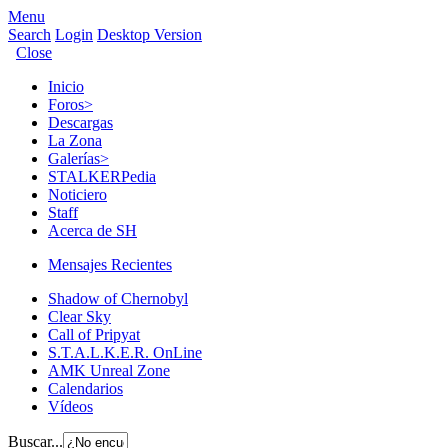
Menu
Search
Login
Desktop Version
Close
Inicio
Foros
>
Descargas
La Zona
Galerías
>
STALKERPedia
Noticiero
Staff
Acerca de SH
Mensajes Recientes
Shadow of Chernobyl
Clear Sky
Call of Pripyat
S.T.A.L.K.E.R. OnLine
AMK Unreal Zone
Calendarios
Vídeos
Buscar...