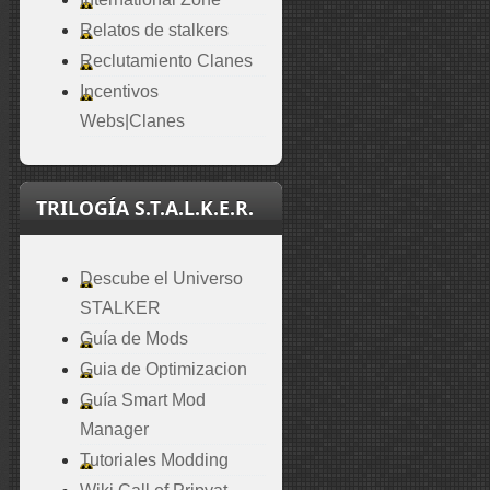
Relatos de stalkers
Reclutamiento Clanes
Incentivos
Webs|Clanes
TRILOGÍA S.T.A.L.K.E.R.
Descube el Universo
STALKER
Guía de Mods
Guia de Optimizacion
Guía Smart Mod
Manager
Tutoriales Modding