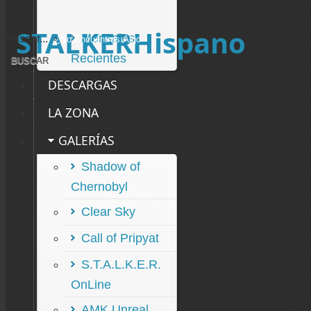
STALKERHispano
Mensajes
Buscar...
Recientes
DESCARGAS
LA ZONA
GALERÍAS
Shadow of
Chernobyl
Clear Sky
Call of Pripyat
S.T.A.L.K.E.R.
OnLine
AMK Unreal