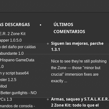
AS DESCARGAS
ÚLTIMOS
COMENTARIOS
E.R. 2 Zone Kit
per 1.0.5.0
Siguen las mejoras, parche
 del daño por caídas
1.3.1
abundante 1.0
Hispano GameData
Nice to see they're still polishing
1.0
the Zone — those "minor but
n y script base64
crucial" immersion fixes are
ter 1.2.5
exactly ...
 Mod
Better gunfights - NO
Armas, saqueo y S.T.A.L.K.E.R.
Cs 1.3
2 Zone Kit: todo lo que el
mandos de consola -