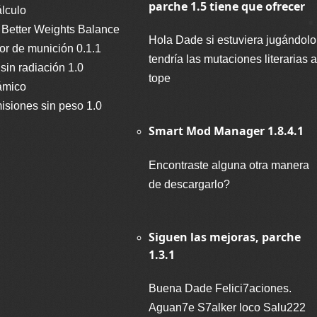
parche 1.5 tiene que ofrecer
lculo
 Better Weights Balance
Hola Dade si estuviera jugándolo
dor de munición 0.1.1
tendría las mutaciones literarias a
 sin radiación 1.0
tope
ámico
isiones sin peso 1.0
Smart Mod Manager 1.8.4.1
Encontraste alguna otra manera
de descargarlo?
Siguen las mejoras, parche
1.3.1
Buena Dade Felici7aciones.
Aguan7e S7alker loco Salu222