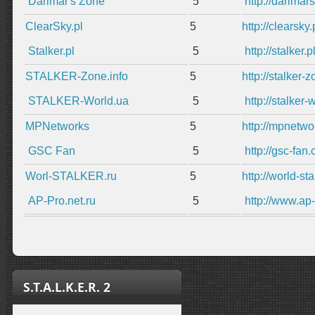
Darimar's Zone
5
http://darimar
ClearSky.pl
5
http://clearsky
Stalker.pl
5
http://stalker.
STALKER-Zone.info
5
http://stalker-
STALKER-World.ua
5
http://stalker
MPNetworks
5
http://mpnetw
GSC Fan
5
http://gsc-fan
Worl-STALKER.ru
5
http://world-sta
AP-Pro.net.ru
5
http://www.ap-
S.T.A.L.K.E.R. 2