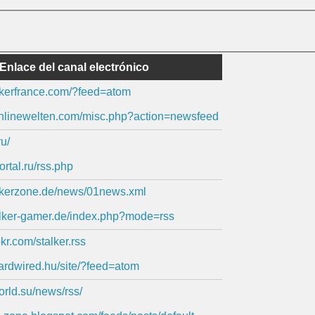
Enlace del canal electrónico
alkerfrance.com/?feed=atom
r.onlinewelten.com/misc.php?action=newsfeed
ru/
portal.ru/rss.php
alkerzone.de/news/01news.xml
alker-gamer.de/index.php?mode=rss
okr.com/stalker.rss
.hardwired.hu/site/?feed=atom
world.su/news/rss/