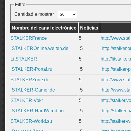
Filtro
Cantidad a mostrar
Nombre del canal electrónico
Noticias
STALKERFrance
5
http://www.st
STALKEROnline.welten.de
5
http://stalke
LitSTALKER
5
http://litstalker.
STALKER-Portal.ru
5
http://stalker-
STALKERZone.de
5
http://www.st
STALKER-Gamer.de
5
http://www.st
STALKER-Vokr
5
http://stalker.v
STALKER-HardWired.hu
5
http://stalker
STALKER-World.su
5
http://stalker-