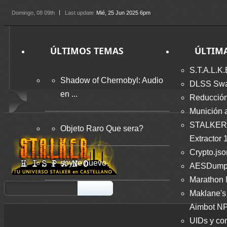
Domingo
, 08 09th
Last update
Mié, 25 Jun 2025 6pm
ÚLTIMOS TEMAS
ÚLTIM
S.T.A.L.K.
Shadow of Chernobyl: Audio
DLSS Swap
en ...
Reducción
Munición 
STALKER
Objeto Raro Que sera?
Extractor 
Crypto.jso
soy re nuevo
AESDumps
Marathon
Maklane's 
Aimbot NP
UIDs y co