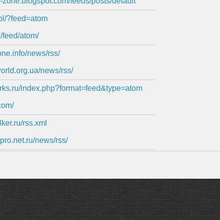
s-zone.blogspot.com/feeds/posts/default
.pl/?feed=atom
pl/feed/atom/
zone.info/news/rss/
-world.org.ua/news/rss/
orks.ru/index.php?format=feed&type=atom
.com/
lker.ru/rss.xml
pro.net.ru/news/rss/