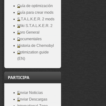
Guía de optimización
Guía para crear mods
S.T.A.L.K.E.R. 2 mods
Wiki S.T.A.L.K.E.R. 2
Foro General
Documentales
Historia de Chernobyl
Optimization guide
(EN)
PARTICIPA
Enviar Noticias
Enviar Descargas
International Zone