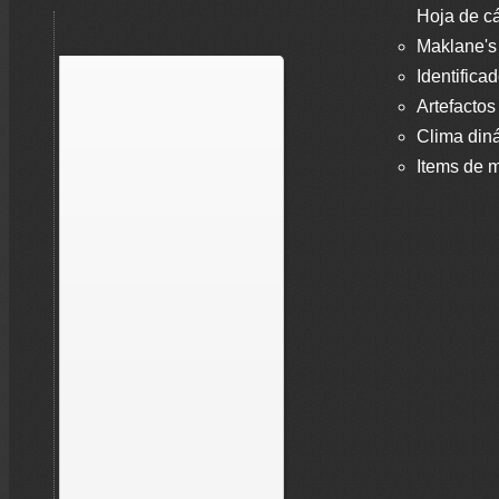
Hoja de cá
Maklane's
Identifica
Artefactos
Clima din
Items de m