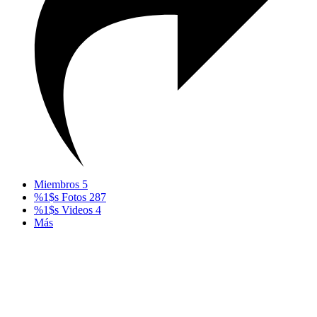
Miembros
5
%1$s Fotos
287
%1$s Videos
4
Más