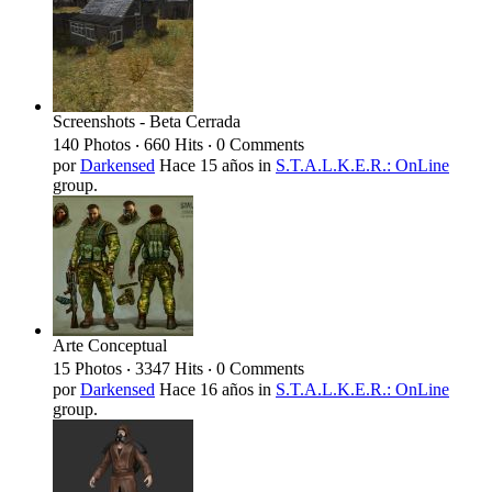
Screenshots - Beta Cerrada
140 Photos ‧ 660 Hits ‧ 0 Comments
por
Darkensed
Hace 15 años
in
S.T.A.L.K.E.R.: OnLine
group.
Arte Conceptual
15 Photos ‧ 3347 Hits ‧ 0 Comments
por
Darkensed
Hace 16 años
in
S.T.A.L.K.E.R.: OnLine
group.