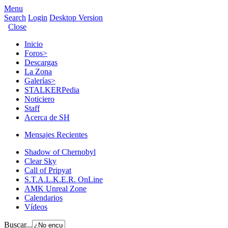
Menu
Search
Login
Desktop Version
Close
Inicio
Foros
>
Descargas
La Zona
Galerías
>
STALKERPedia
Noticiero
Staff
Acerca de SH
Mensajes Recientes
Shadow of Chernobyl
Clear Sky
Call of Pripyat
S.T.A.L.K.E.R. OnLine
AMK Unreal Zone
Calendarios
Vídeos
Buscar...