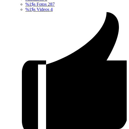
%1$s Fotos
287
%1$s Videos
4