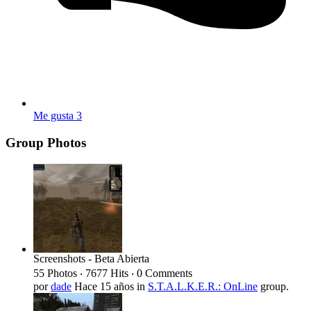
Me gusta
3
Group Photos
Screenshots - Beta Abierta
55 Photos ‧ 7677 Hits ‧ 0 Comments
por
dade
Hace 15 años
in
S.T.A.L.K.E.R.: OnLine
group.