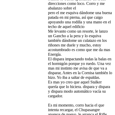
direcciones como loco. Corro y me
abalanzo sobre el
pero el me esquiva dándome una buena
patada en mi pierna, así que caigo
apoyando una rodilla y una mano en el
techo de aquel edificio
Me levanto como un resorte, le lanzo
un Gancho a la pera y lo esquiva
también dándome un culatazo en los
riñones me duele y mucho, estoy
acostumbrado es como que me da mas
Energía.
El dispara impactando todas la balas en
el hormigón porque yo ruedo. Una vez
mas mi instinto me avisa de que va a
disparar, Antes en la Cornisa también lo
hizo. Yo iba a saltar de espaldas.
Es mas yo creo que aquel Stalker
quería que lo hiciera. dispara y dispara
y dispara modo automático vacía su
cargador.
Es mi momento, corro hacia el que
intenta recargar, el Chupasangre
aparece de nuevo, le arranca el Rifle