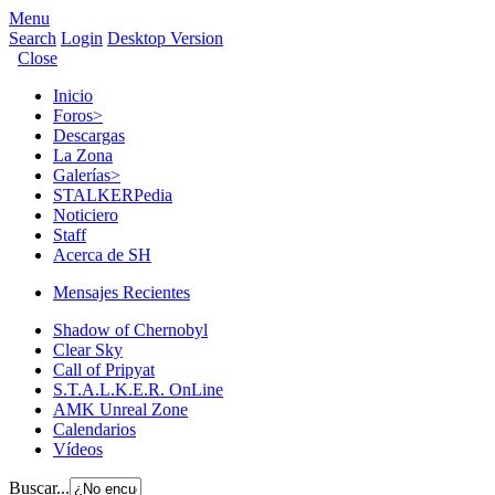
Menu
Search
Login
Desktop Version
Close
Inicio
Foros
>
Descargas
La Zona
Galerías
>
STALKERPedia
Noticiero
Staff
Acerca de SH
Mensajes Recientes
Shadow of Chernobyl
Clear Sky
Call of Pripyat
S.T.A.L.K.E.R. OnLine
AMK Unreal Zone
Calendarios
Vídeos
Buscar...