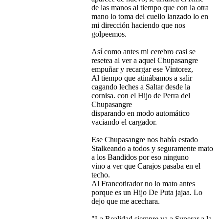
de las manos al tiempo que con la otra
mano lo toma del cuello lanzado lo en
mi dirección haciendo que nos
golpeemos.
Así como antes mi cerebro casi se
resetea al ver a aquel Chupasangre
empuñar y recargar ese Vintorez,
Al tiempo que atinábamos a salir
cagando leches a Saltar desde la
cornisa. con el Hijo de Perra del
Chupasangre
disparando en modo automático
vaciando el cargador.
Ese Chupasangre nos había estado
Stalkeando a todos y seguramente mato
a los Bandidos por eso ninguno
vino a ver que Carajos pasaba en el
techo.
Al Francotirador no lo mato antes
porque es un Hijo De Puta jajaa. Lo
dejo que me acechara.
"La Realidad siempre va a Superar a la