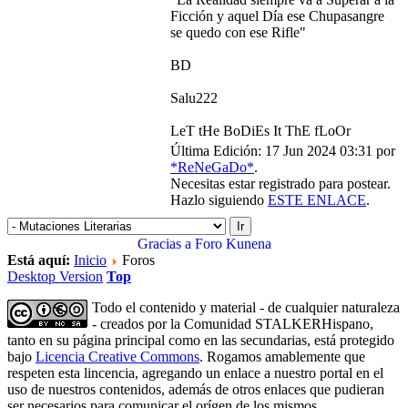
Ficción y aquel Día ese Chupasangre
se quedo con ese Rifle"
BD
Salu222
LeT tHe BoDiEs It ThE fLoOr
Última Edición: 17 Jun 2024 03:31 por
*ReNeGaDo*
.
Necesitas estar registrado para postear.
Hazlo siguiendo
ESTE ENLACE
.
Gracias a
Foro Kunena
Está aquí:
Inicio
Foros
Desktop Version
Top
Todo el contenido y material - de cualquier naturaleza
- creados por la Comunidad STALKERHispano,
tanto en su página principal como en las secundarias, está protegido
bajo
Licencia Creative Commons
. Rogamos amablemente que
respeten esta lincencia, agregando un enlace a nuestro portal en el
uso de nuestros contenidos, además de otros enlaces que pudieran
ser necesarios para comunicar el orígen de los mismos.