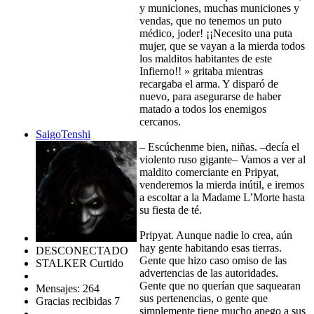
y municiones, muchas municiones y
vendas, que no tenemos un puto
médico, joder! ¡¡Necesito una puta
mujer, que se vayan a la mierda todos
los malditos habitantes de este
Infierno!! » gritaba mientras
recargaba el arma. Y disparó de
nuevo, para asegurarse de haber
matado a todos los enemigos
cercanos.
SaigoTenshi
– Escúchenme bien, niñas. –decía el
violento ruso gigante– Vamos a ver al
maldito comerciante en Pripyat,
venderemos la mierda inútil, e iremos
a escoltar a la Madame L’Morte hasta
su fiesta de té.
Pripyat. Aunque nadie lo crea, aún
hay gente habitando esas tierras.
DESCONECTADO
Gente que hizo caso omiso de las
STALKER Curtido
advertencias de las autoridades.
Gente que no querían que saquearan
Mensajes: 264
sus pertenencias, o gente que
Gracias recibidas 7
simplemente tiene mucho apego a sus