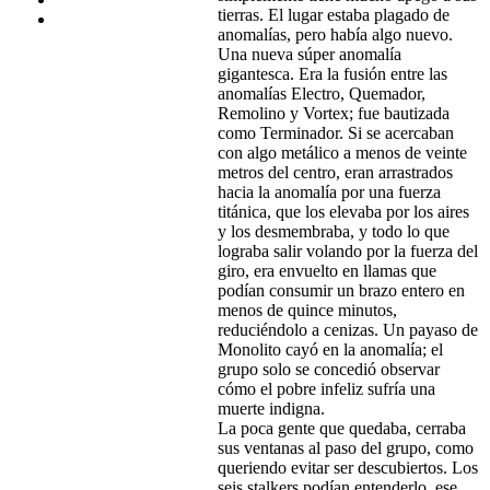
tierras. El lugar estaba plagado de
anomalías, pero había algo nuevo.
Una nueva súper anomalía
gigantesca. Era la fusión entre las
anomalías Electro, Quemador,
Remolino y Vortex; fue bautizada
como Terminador. Si se acercaban
con algo metálico a menos de veinte
metros del centro, eran arrastrados
hacia la anomalía por una fuerza
titánica, que los elevaba por los aires
y los desmembraba, y todo lo que
lograba salir volando por la fuerza del
giro, era envuelto en llamas que
podían consumir un brazo entero en
menos de quince minutos,
reduciéndolo a cenizas. Un payaso de
Monolito cayó en la anomalía; el
grupo solo se concedió observar
cómo el pobre infeliz sufría una
muerte indigna.
La poca gente que quedaba, cerraba
sus ventanas al paso del grupo, como
queriendo evitar ser descubiertos. Los
seis stalkers podían entenderlo, ese