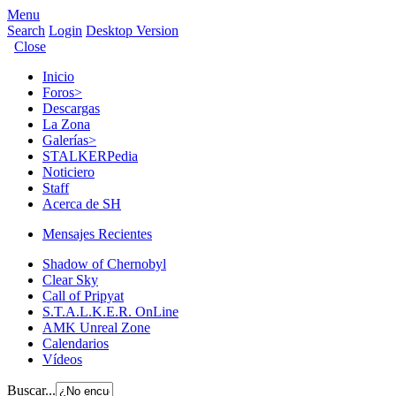
Menu
Search
Login
Desktop Version
Close
Inicio
Foros
>
Descargas
La Zona
Galerías
>
STALKERPedia
Noticiero
Staff
Acerca de SH
Mensajes Recientes
Shadow of Chernobyl
Clear Sky
Call of Pripyat
S.T.A.L.K.E.R. OnLine
AMK Unreal Zone
Calendarios
Vídeos
Buscar...