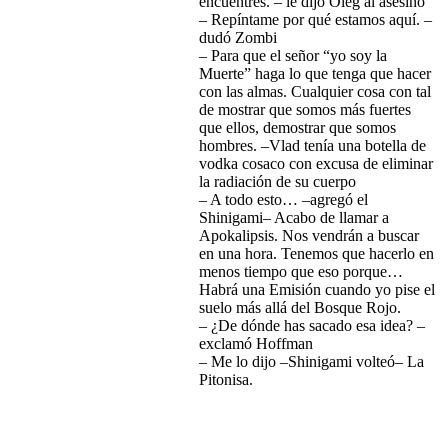
encuentres. – le dijo Oleg al asesino
– Repíntame por qué estamos aquí. –
dudó Zombi
– Para que el señor “yo soy la
Muerte” haga lo que tenga que hacer
con las almas. Cualquier cosa con tal
de mostrar que somos más fuertes
que ellos, demostrar que somos
hombres. –Vlad tenía una botella de
vodka cosaco con excusa de eliminar
la radiación de su cuerpo
– A todo esto… –agregó el
Shinigami– Acabo de llamar a
Apokalipsis. Nos vendrán a buscar
en una hora. Tenemos que hacerlo en
menos tiempo que eso porque…
Habrá una Emisión cuando yo pise el
suelo más allá del Bosque Rojo.
– ¿De dónde has sacado esa idea? –
exclamó Hoffman
– Me lo dijo –Shinigami volteó– La
Pitonisa.