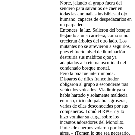
Norte, jalando al grupo fuera del
sendero para salvarlos de caer en
todas las anomalías invisibles al ojo
humano, capaces de despedazarlos en
un parpadeo.
Entonces, la luz. Salieron del bosque
llegando a una carretera, como si no
crecieran árboles del otro lado. Los
mutantes no se atrevieron a seguirlos,
pues el fuerte nivel de iluminación
destruiría sus malditos ojos ya
adaptados a la eterna oscuridad del
condenado bosque mortal.
Pero la paz fue interrumpida.
Disparos de rifles francotirador
obligaron al grupo a esconderse tras
vehículos volcados. Vladimir ya se
había hartado y solamente maldecía
en ruso, diciendo palabras groseras,
varias de ellas desconocidas por sus
compañeros. Tomó el RPG-7 y lo
hizo vomitar su carga sobre los
incautos adoradores del Monolito.
Partes de cuerpos volaron por los
aires. « ¡Tomen lo que sea necesario,