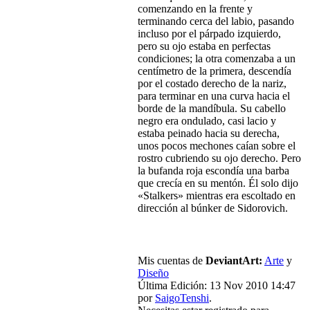
comenzando en la frente y
terminando cerca del labio, pasando
incluso por el párpado izquierdo,
pero su ojo estaba en perfectas
condiciones; la otra comenzaba a un
centímetro de la primera, descendía
por el costado derecho de la nariz,
para terminar en una curva hacia el
borde de la mandíbula. Su cabello
negro era ondulado, casi lacio y
estaba peinado hacia su derecha,
unos pocos mechones caían sobre el
rostro cubriendo su ojo derecho. Pero
la bufanda roja escondía una barba
que crecía en su mentón. Él solo dijo
«Stalkers» mientras era escoltado en
dirección al búnker de Sidorovich.
Mis cuentas de
DeviantArt:
Arte
y
Diseño
Última Edición: 13 Nov 2010 14:47
por
SaigoTenshi
.