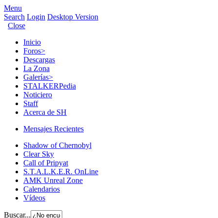
Menu
Search
Login
Desktop Version
Close
Inicio
Foros
>
Descargas
La Zona
Galerías
>
STALKERPedia
Noticiero
Staff
Acerca de SH
Mensajes Recientes
Shadow of Chernobyl
Clear Sky
Call of Pripyat
S.T.A.L.K.E.R. OnLine
AMK Unreal Zone
Calendarios
Vídeos
Buscar...