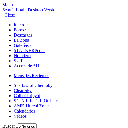
Menu
Search
Login
Desktop Version
Close
Inicio
Foros
>
Descargas
La Zona
Galerías
>
STALKERPedia
Noticiero
Staff
Acerca de SH
Mensajes Recientes
Shadow of Chernobyl
Clear Sky
Call of Pripyat
S.T.A.L.K.E.R. OnLine
AMK Unreal Zone
Calendarios
Vídeos
Buscar...