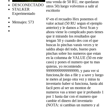
una venda de 50 RU, me quedaran
DESCONECTADO
otros 50) luego volvemos a salir al
STALKER
escritorio
Experimentado
6º-en el recuadro Hex ponemos el
Mensajes: 573
valor actual (50 RU segun el ejemplo
anterior) y le damos a Next Scan y
ahora viene lo complicado pues tienes
que ir mirando los resultados que
tengan 50 y cuando des con el que
buscas lo pinchas varais veces y te
saldra abajo del todo, bueno pues
pinchas sobre lso numeros que estan
en la columna de VALUE (50 en este
caso) y pones el numero que tu mas
quieras, yo recomiendo
99999999999999999, y para ver si
funciona,lle das a file y a save y luego
te metes al juego otra vez y miras tu
inventario haber si funciona, hasta ahi
facil pero al ser un monton de
numeros vas a tener que ir probando 1
por 1 hasta dar con el numero que
cambie el dinero del inventario
(NOTA: si cambias un numero y al