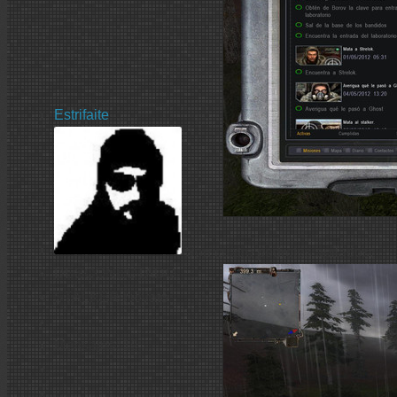
Estrifaite
Son cuatro pedrotes apilados:
DESCONECTADO
STALKER Novato
Mensajes: 19