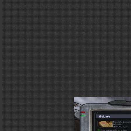
El rabo del pseudoperro
12 Feb 2024
Varias veces puede Sidorovich ped
deja muy claro que rabo es, pero l
que te cargas (cuando vas a por la
el segundo que te encuentras, ni e
pasa a la lista de fallidas aunque
PEEEROOOOOO:
Antes de llegar al puesto de contr
esta formación rocosa: