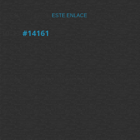
ostear. Hazlo siguiendo
ESTE ENLACE
.
 10:33
#14161
gar al puente... SI VIENES DEL VERTEDERO... o sea de arriba. 
vatos... entonces es PASADO EL PUENTE. En realidad la capt
mpoco debería haber mucha confusión.