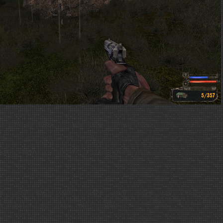
ima, no es difícil. Y cuidado que desde lejos aparecerá una jaur
ios pseudoperros entre ellos, ya sería mala suerte que se te
ninguno tuviera rabo (yo no le he puesto el nombre al apéndice e
ón disparando a bulto: si no eres manco tirando granadas, con 
dón de la plaga de perretes mutantes.