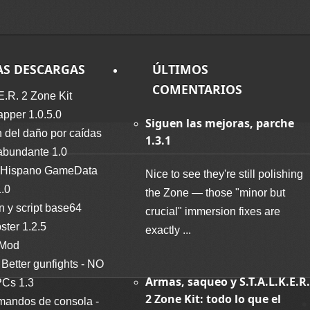
AS DESCARGAS
ÚLTIMOS
COMENTARIOS
E.R. 2 Zone Kit
per 1.0.5.0
Siguen las mejoras, parche
 del daño por caídas
1.3.1
abundante 1.0
Hispano GameData
Nice to see they're still polishing
1.0
the Zone — those "minor but
n y script base64
crucial" immersion fixes are
ter 1.2.5
exactly ...
 Mod
Better gunfights - NO
Armas, saqueo y S.T.A.L.K.E.R.
Cs 1.3
2 Zone Kit: todo lo que el
mandos de consola -