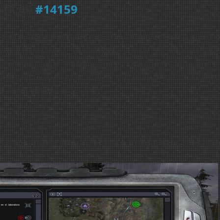
 18:49
#14159
irte el rabo del pseudoperro. El icono que representa el objet
o que está claro es que en dificultad "stalker" el primer pseudo
 chaqueta que te pide Nimble al principio del juego), no te lo d
l tercero. Y así unos cuantos. Así que una misión fácil de prime
 te hayas cargado a 15.
ol bajo el puente del tren, ve hacia la derecha, hasta que encue