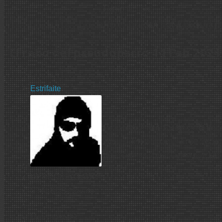
Un tip facilón.
Necesitas estar registrado para p
El rabo del pseudoperro
14 Feb 2024
Estrifaite
Lo expliqué mal. Es antes de lle
vienes del campamento de los no
del mapa es correcta, así que ta
DESCONECTADO
STALKER Novato
Mensajes: 19