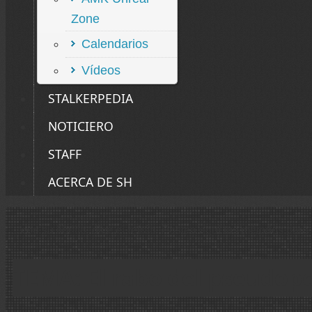
Zone
Calendarios
Vídeos
STALKERPEDIA
NOTICIERO
STAFF
ACERCA DE SH
...con su librillo, dice el refrán. Postea aquí tus métodos p
TEMA: El rabo del pseudop