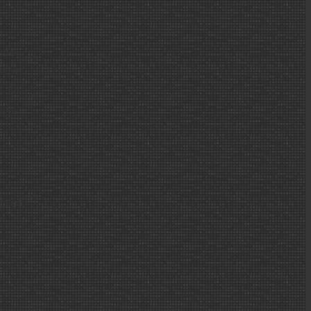
o no
perro
a. Ni
ras,
ntres