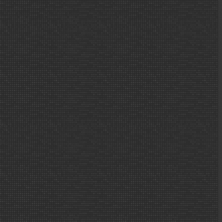
Si
ura