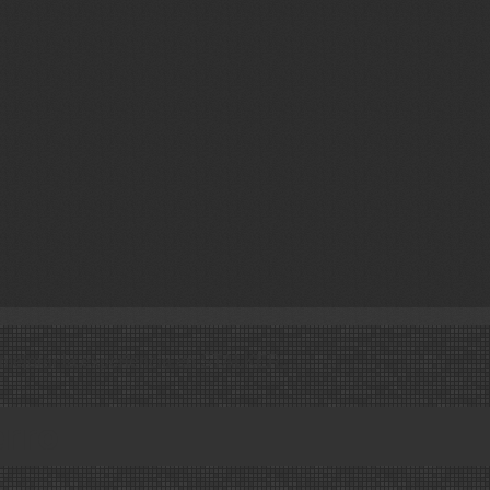
ara mejorar la experiencia en STALKER.
erro