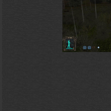
Dale la vuelta y súbete hasta la c
perros bastante numerosa, con var
juntaran cinco o seis de ellos y 
cuestión)
No pierdas el tiempo ni la munici
tres erradicarás esa parte del cor