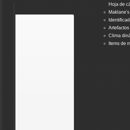
Hoja de cá
Maklane's
Identifica
Artefactos
Clima din
Items de m