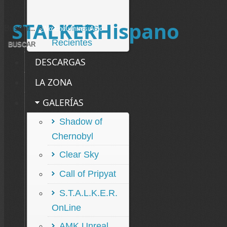
STALKERHispano
Mensajes
Buscar...
Recientes
DESCARGAS
LA ZONA
GALERÍAS
Shadow of
Chernobyl
Clear Sky
Call of Pripyat
S.T.A.L.K.E.R.
OnLine
AMK Unreal