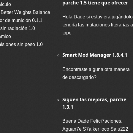
parche 1.5 tiene que ofrecer
lculo
 Better Weights Balance
Hola Dade si estuviera jugándolo
dor de munición 0.1.1
tendría las mutaciones literarias a
 sin radiación 1.0
tope
ámico
isiones sin peso 1.0
Smart Mod Manager 1.8.4.1
Encontraste alguna otra manera
de descargarlo?
Siguen las mejoras, parche
1.3.1
Buena Dade Felici7aciones.
Aguan7e S7alker loco Salu222