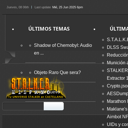
Jueves
, 08 06th
Last update
Mié, 25 Jun 2025 6pm
ÚLTIMOS TEMAS
ÚLTIM
S.T.A.L.K.
Shadow of Chernobyl: Audio
DLSS Swap
en ...
Reducción
Munición 
STALKER
Objeto Raro Que sera?
Extractor 
Crypto.jso
soy re nuevo
AESDumps
Marathon
Maklane's 
Aimbot NP
UIDs y co