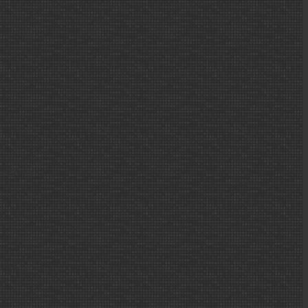
ía de
n
dos o