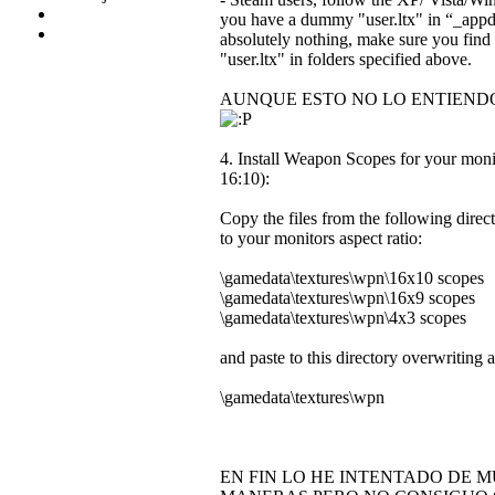
you have a dummy "user.ltx" in “_appd
absolutely nothing, make sure you find 
"user.ltx" in folders specified above.
AUNQUE ESTO NO LO ENTIENDO 
4. Install Weapon Scopes for your monit
16:10):
Copy the files from the following direc
to your monitors aspect ratio:
\gamedata\textures\wpn\16x10 scopes
\gamedata\textures\wpn\16x9 scopes
\gamedata\textures\wpn\4x3 scopes
and paste to this directory overwriting al
\gamedata\textures\wpn
EN FIN LO HE INTENTADO DE 