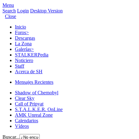
Menu
Search
Login
Desktop Version
Close
Inicio
Foros
>
Descargas
La Zona
Galerías
>
STALKERPedia
Noticiero
Staff
Acerca de SH
Mensajes Recientes
Shadow of Chernobyl
Clear Sky
Call of Pripyat
S.T.A.L.K.E.R. OnLine
AMK Unreal Zone
Calendarios
Vídeos
Buscar...