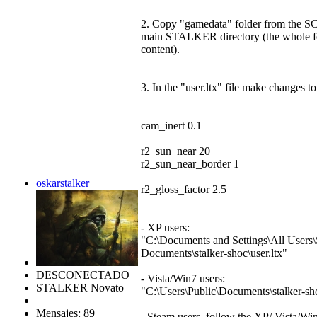
2. Copy "gamedata" folder from the SC
main STALKER directory (the whole fold
content).
3. In the "user.ltx" file make changes to
cam_inert 0.1
r2_sun_near 20
r2_sun_near_border 1
oskarstalker
r2_gloss_factor 2.5
- XP users:
"C:\Documents and Settings\All Users
Documents\stalker-shoc\user.ltx"
DESCONECTADO
- Vista/Win7 users:
STALKER Novato
"C:\Users\Public\Documents\stalker-sho
Mensajes: 89
- Steam users, follow the XP/ Vista/Win