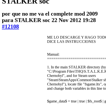
STALKER soc
por que no me va el complete mod 2009
para STALKER soc
22 Nov 2012 19:28
#12108
ME LO DESCARGE Y HAGO TOD
DICE LAS INSTRUCCIONES
Manual:
===========================
1. In the main STALKER directory (by d
"C:\Program Files\THQ\S.T.A.L.K.E.R
Chernobyl", and for Steam users
"Steam\SteamApps\Common\Stalker s
Chernobyl"), locate file "fsgame.ltx",
and change both variables in this line to
$game_data$ = true | true | $fs_root$ |