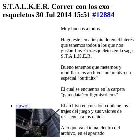
S.T.A.L.K.E.R. Correr con los exo-
esqueletos
30 Jul 2014 15:51
#12884
Muy buenas a todos.
Hago este tema inspirado en el interés
que tenemos todos a los que nos
gustan Los Exo-esqueletos en la saga
S.T.A.L.K.E.R.
Bueno tenemos que meternos y
modificar los archivos un archivo en
especial "outfit.ltx"
El cual se encuentra en la carpeta
"gamedata/config/misc/items"
rfpwolf
El archivo en cuestión contiene los
trajes del juego y sus valores de
resistencia a los daños.
A lo que va el tema, dentro del
archivo, en el apartado