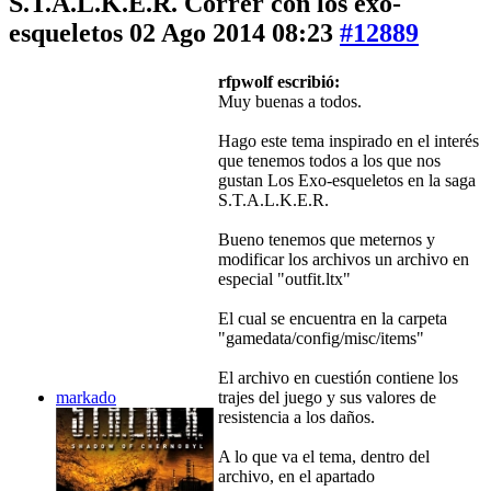
S.T.A.L.K.E.R. Correr con los exo-
esqueletos
02 Ago 2014 08:23
#12889
rfpwolf escribió:
Muy buenas a todos.
Hago este tema inspirado en el interés
que tenemos todos a los que nos
gustan Los Exo-esqueletos en la saga
S.T.A.L.K.E.R.
Bueno tenemos que meternos y
modificar los archivos un archivo en
especial "outfit.ltx"
El cual se encuentra en la carpeta
"gamedata/config/misc/items"
El archivo en cuestión contiene los
markado
trajes del juego y sus valores de
resistencia a los daños.
A lo que va el tema, dentro del
archivo, en el apartado