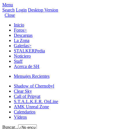
Menu
Search
Login
Desktop Version
Close
Inicio
Foros
>
Descargas
La Zona
Galerías
>
STALKERPedia
Noticiero
Staff
Acerca de SH
Mensajes Recientes
Shadow of Chernobyl
Clear Sky
Call of Pripyat
S.T.A.L.K.E.R. OnLine
AMK Unreal Zone
Calendarios
Vídeos
Buscar...