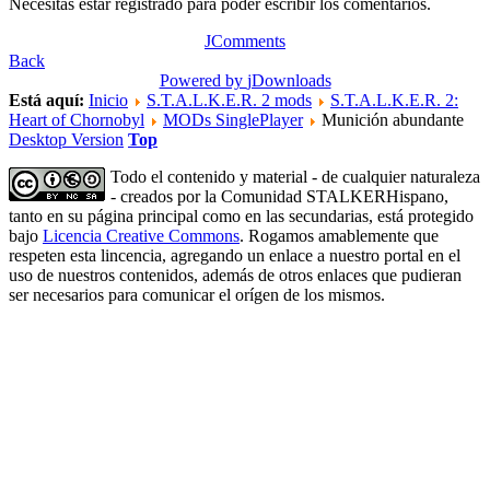
Necesitas estar registrado para poder escribir los comentarios.
JComments
Back
Powered by
jDownloads
Está aquí:
Inicio
S.T.A.L.K.E.R. 2 mods
S.T.A.L.K.E.R. 2:
Heart of Chornobyl
MODs SinglePlayer
Munición abundante
Desktop Version
Top
Todo el contenido y material - de cualquier naturaleza
- creados por la Comunidad STALKERHispano,
tanto en su página principal como en las secundarias, está protegido
bajo
Licencia Creative Commons
. Rogamos amablemente que
respeten esta lincencia, agregando un enlace a nuestro portal en el
uso de nuestros contenidos, además de otros enlaces que pudieran
ser necesarios para comunicar el orígen de los mismos.