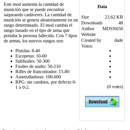
Este mod aumenta la cantidad de
Data
munición que se puede encontrar
saqueando cadáveres. La cantidad de
Size
23.62 KB
munición se genera aleatoriamente en un
Downloads
48
rango determinado. El mod cambia el
Author
MDSN650
rango basado en el tipo de arma que
Website
portaba la persona fallecida. Con 7 tipos
Created by
dade
de armas, los nuevos rangos son:
Votos:
Pistolas: 8-40
Escopetas: 10-60
Subfusiles: 50-300
Fusiles de asalto: 50-210
Rifles de francotirador: 15-80
Ametralladoras: 100-600
RPG: sin cambios, por defecto 0-
(0 votes)
1 o 0-2.