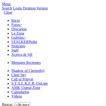
Menu
Search
Login
Desktop Version
Close
Inicio
Foros
>
Descargas
La Zona
Galerías
>
STALKERPedia
Noticiero
Staff
Acerca de SH
Mensajes Recientes
Shadow of Chernobyl
Clear Sky
Call of Pripyat
S.T.A.L.K.E.R. OnLine
AMK Unreal Zone
Calendarios
Vídeos
Buscar...