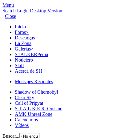
Menu
Search
Login
Desktop Version
Close
Inicio
Foros
>
Descargas
La Zona
Galerías
>
STALKERPedia
Noticiero
Staff
Acerca de SH
Mensajes Recientes
Shadow of Chernobyl
Clear Sky
Call of Pripyat
S.T.A.L.K.E.R. OnLine
AMK Unreal Zone
Calendarios
Vídeos
Buscar...