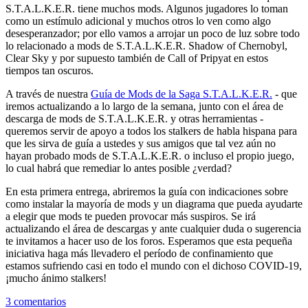
S.T.A.L.K.E.R. tiene muchos mods. Algunos jugadores lo toman
como un estímulo adicional y muchos otros lo ven como algo
desesperanzador; por ello vamos a arrojar un poco de luz sobre todo
lo relacionado a mods de S.T.A.L.K.E.R. Shadow of Chernobyl,
Clear Sky y por supuesto también de Call of Pripyat en estos
tiempos tan oscuros.
A través de nuestra
Guía de Mods de la Saga S.T.A.L.K.E.R.
- que
iremos actualizando a lo largo de la semana, junto con el área de
descarga de mods de S.T.A.L.K.E.R. y otras herramientas -
queremos servir de apoyo a todos los stalkers de habla hispana para
que les sirva de guía a ustedes y sus amigos que tal vez aún no
hayan probado mods de S.T.A.L.K.E.R. o incluso el propio juego,
lo cual habrá que remediar lo antes posible ¿verdad?
En esta primera entrega, abriremos la guía con indicaciones sobre
como instalar la mayoría de mods y un diagrama que pueda ayudarte
a elegir que mods te pueden provocar más suspiros. Se irá
actualizando el área de descargas y ante cualquier duda o sugerencia
te invitamos a hacer uso de los foros. Esperamos que esta pequeña
iniciativa haga más llevadero el período de confinamiento que
estamos sufriendo casi en todo el mundo con el dichoso COVID-19,
¡mucho ánimo stalkers!
3 comentarios