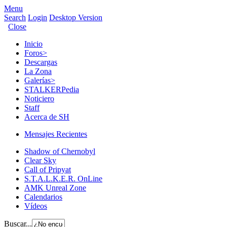
Menu
Search
Login
Desktop Version
Close
Inicio
Foros
>
Descargas
La Zona
Galerías
>
STALKERPedia
Noticiero
Staff
Acerca de SH
Mensajes Recientes
Shadow of Chernobyl
Clear Sky
Call of Pripyat
S.T.A.L.K.E.R. OnLine
AMK Unreal Zone
Calendarios
Vídeos
Buscar...