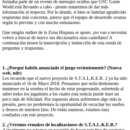
formaba parte de un evento de mensajes ocultos que GSC Game
World está llevando a cabo - pronto trataremos de dar más
información al respecto. Por lo demás, si bien se habrían agradecido
respuestas más concretas, parece que el equipo de desarrollo avanza
según lo previsto y con mucho entusiasmo.
Que ningún stalker de la Zona Hispana se apure, ¡no van a necesitar
volver a buscar de nuevo sus diccionarios ruso-castellano! A
continuación tienen la transcripción y traducción de esta ronda de
preguntas y respuestas.
1. ¿Porqué habéis anunciado el juego recientemente? (Nueva
web, ndr)
Les recuerdo que el nuevo proyecto de S.T.A.L.K.E.R. 2 ya ha sido
anunciado el 16 de Mayo 2018. Pensamos que sería deshonesto
mantener en la sombra el hecho de estar progresando, sobretodo al
saber todos los jugadores a los cuales esta noticia puede traer un
poco más de felicidad. Por supuesto ahora sufriremos algo más la
presión, pero no perderemos la oportunidad de escuchar los sueños
y deseos de nuestros fans. De todas maneras, estamos muy
confiados con este proyecto.
2. ¿Veremos remakes de localizaciones de S.T.A.L.K.E.R.?
Actualmente no estamos en posición de hacer este tipo de anuncios.