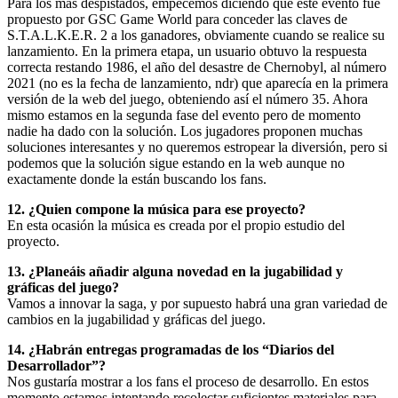
Para los más despistados, empecemos diciendo que este evento fue
propuesto por GSC Game World para conceder las claves de
S.T.A.L.K.E.R. 2 a los ganadores, obviamente cuando se realice su
lanzamiento. En la primera etapa, un usuario obtuvo la respuesta
correcta restando 1986, el año del desastre de Chernobyl, al número
2021 (no es la fecha de lanzamiento, ndr) que aparecía en la primera
versión de la web del juego, obteniendo así el número 35. Ahora
mismo estamos en la segunda fase del evento pero de momento
nadie ha dado con la solución. Los jugadores proponen muchas
soluciones interesantes y no queremos estropear la diversión, pero si
podemos que la solución sigue estando en la web aunque no
exactamente donde la están buscando los fans.
12. ¿Quien compone la música para ese proyecto?
En esta ocasión la música es creada por el propio estudio del
proyecto.
13. ¿Planeáis añadir alguna novedad en la jugabilidad y
gráficas del juego?
Vamos a innovar la saga, y por supuesto habrá una gran variedad de
cambios en la jugabilidad y gráficas del juego.
14. ¿Habrán entregas programadas de los “Diarios del
Desarrollador”?
Nos gustaría mostrar a los fans el proceso de desarrollo. En estos
momento estamos intentando recolectar suficientes materiales para