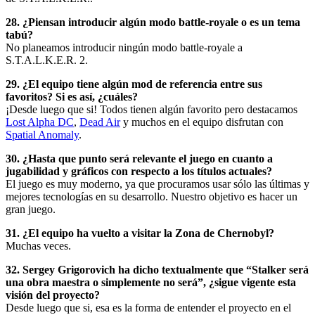
28. ¿Piensan introducir algún modo battle-royale o es un tema
tabú?
No planeamos introducir ningún modo battle-royale a
S.T.A.L.K.E.R. 2.
29. ¿El equipo tiene algún mod de referencia entre sus
favoritos? Si es así, ¿cuáles?
¡Desde luego que si! Todos tienen algún favorito pero destacamos
Lost Alpha DC
,
Dead Air
y muchos en el equipo disfrutan con
Spatial Anomaly
.
30. ¿Hasta que punto será relevante el juego en cuanto a
jugabilidad y gráficos con respecto a los títulos actuales?
El juego es muy moderno, ya que procuramos usar sólo las últimas y
mejores tecnologías en su desarrollo. Nuestro objetivo es hacer un
gran juego.
31. ¿El equipo ha vuelto a visitar la Zona de Chernobyl?
Muchas veces.
32. Sergey Grigorovich ha dicho textualmente que “Stalker será
una obra maestra o simplemente no será”, ¿sigue vigente esta
visión del proyecto?
Desde luego que si, esa es la forma de entender el proyecto en el