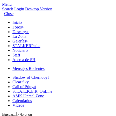
Menu
Search
Login
Desktop Version
Close
Inicio
Foros
>
Descargas
La Zona
Galerías
>
STALKERPedia
Noticiero
Staff
Acerca de SH
Mensajes Recientes
Shadow of Chernobyl
Clear Sky
Call of Pripyat
S.T.A.L.K.E.R. OnLine
AMK Unreal Zone
Calendarios
Vídeos
Buscar...