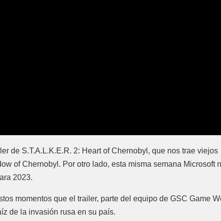
r de S.T.A.L.K.E.R. 2: Heart of Chernobyl, que nos trae viejos
dow of Chernobyl. Por otro lado, esta misma semana Microsoft 
para 2023.
tos momentos que el trailer, parte del equipo de GSC Game W
íz de la invasión rusa en su país.