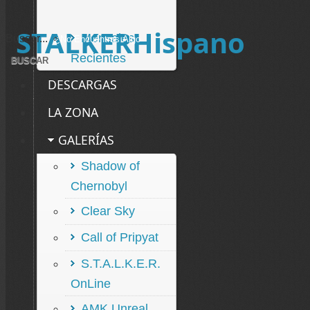
STALKERHispano
Mensajes
Buscar...
Recientes
DESCARGAS
LA ZONA
GALERÍAS
Shadow of
Chernobyl
Clear Sky
Call of Pripyat
S.T.A.L.K.E.R.
OnLine
AMK Unreal