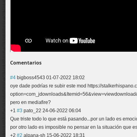
Comentarios
#4
bigboss4543
01-07-2022 18:02
oye dade podrías re subir este mod https://stalkerhispano
option=com_jdownloads&Itemid=56&view=viewdownload
pero en mediafire?
+1
#3
pato_22
24-06-2022 06:04
Que triste todo lo que está pasando...por un lado es emoci
por otro lado es imposible no pensar en la situación que 
+2
#2
alpana-sh
15-06-2022 18:31