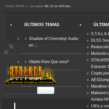
Jueves
, 08 06th
Last update
Mié, 25 Jun 2025 6pm
ÚLTIMOS TEMAS
ÚLTIM
S.T.A.L.K.
Shadow of Chernobyl: Audio
DLSS Swap
en ...
Reducción
Munición 
STALKER
Objeto Raro Que sera?
Extractor 
Crypto.jso
soy re nuevo
AESDumps
Marathon
Maklane's 
Aimbot NP
UIDs y co