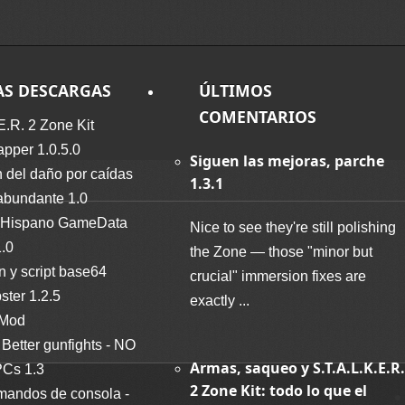
AS DESCARGAS
ÚLTIMOS
COMENTARIOS
E.R. 2 Zone Kit
per 1.0.5.0
Siguen las mejoras, parche
 del daño por caídas
1.3.1
abundante 1.0
Hispano GameData
Nice to see they're still polishing
1.0
the Zone — those "minor but
n y script base64
crucial" immersion fixes are
ter 1.2.5
exactly ...
 Mod
Better gunfights - NO
Armas, saqueo y S.T.A.L.K.E.R.
Cs 1.3
2 Zone Kit: todo lo que el
mandos de consola -