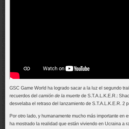
GSC Game World ha logrado sacar a la luz el segundo traile
recuerdos del
camión de la muerte
de S.T.A.L.K.E.R.: Sha
desvelaba el retraso del lanzamiento de S.T.A.L.K.E.R. 2 
Por otro lado, y humanamente mucho más importante en es
ha mostrado la realidad que están viviendo en Ucraina a ra