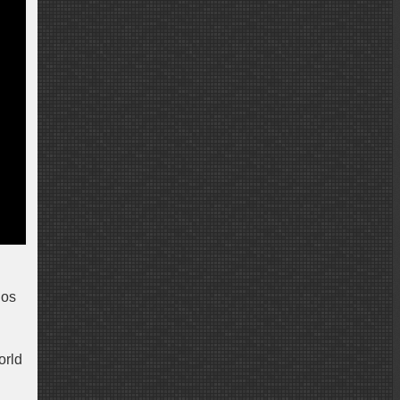
nos
orld