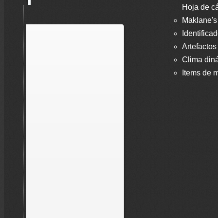
Hoja de cá
Maklane's
Identifica
Artefactos
Clima din
Items de m