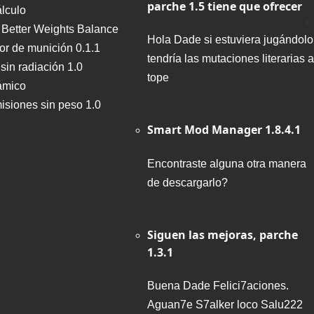
parche 1.5 tiene que ofrecer
lculo
 Better Weights Balance
Hola Dade si estuviera jugándolo
dor de munición 0.1.1
tendría las mutaciones literarias a
 sin radiación 1.0
tope
ámico
isiones sin peso 1.0
Smart Mod Manager 1.8.4.1
Encontraste alguna otra manera
de descargarlo?
Siguen las mejoras, parche
1.3.1
Buena Dade Felici7aciones.
Aguan7e S7alker loco Salu222