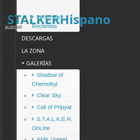
STALKERHispano
Mensajes
Buscar...
Recientes
DESCARGAS
LA ZONA
GALERÍAS
Shadow of
Chernobyl
Clear Sky
Call of Pripyat
S.T.A.L.K.E.R.
OnLine
AMK Unreal