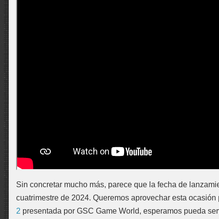
Sin concretar mucho más, parece que la fecha de lanzamien
cuatrimestre de 2024. Queremos aprovechar esta ocasión p
2
presentada por GSC Game World, esperamos pueda servi