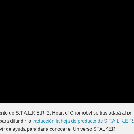
to de S.T.A.L.K.E.R. 2: Heart of Chornobyl se trasladará al pr
ara difundir la
traducción la hoja de producto de S.T.A.L.K.E.R
r de ayuda para dar a conocer el Universo STALKER.