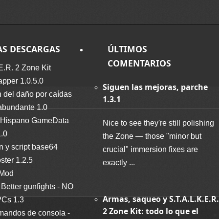
AS DESCARGAS
ÚLTIMOS
COMENTARIOS
E.R. 2 Zone Kit
per 1.0.5.0
Siguen las mejoras, parche
 del daño por caídas
1.3.1
abundante 1.0
Hispano GameData
Nice to see they're still polishing
1.0
the Zone — those "minor but
n y script base64
crucial" immersion fixes are
ter 1.2.5
exactly ...
 Mod
Better gunfights - NO
Armas, saqueo y S.T.A.L.K.E.R.
Cs 1.3
2 Zone Kit: todo lo que el
mandos de consola -