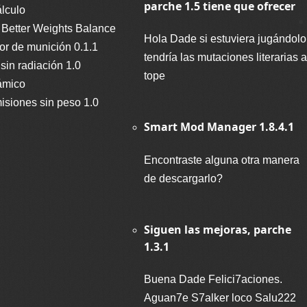
parche 1.5 tiene que ofrecer
lculo
 Better Weights Balance
Hola Dade si estuviera jugándolo
dor de munición 0.1.1
tendría las mutaciones literarias a
 sin radiación 1.0
tope
ámico
isiones sin peso 1.0
Smart Mod Manager 1.8.4.1
Encontraste alguna otra manera
de descargarlo?
Siguen las mejoras, parche
1.3.1
Buena Dade Felici7aciones.
Aguan7e S7alker loco Salu222