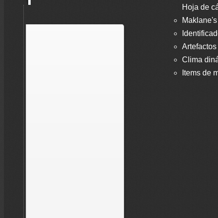
Hoja de cá
Maklane's
Identifica
Artefactos
Clima din
Items de m