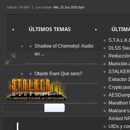
Sábado
, 08 08th
Last update
Mié, 25 Jun 2025 6pm
ÚLTIMOS TEMAS
ÚLTIM
S.T.A.L.K.
Shadow of Chernobyl: Audio
DLSS Swap
en ...
Reducción
Munición 
STALKER
Objeto Raro Que sera?
Extractor 
Crypto.jso
soy re nuevo
AESDumps
Marathon
Maklane's 
Aimbot NP
UIDs y co