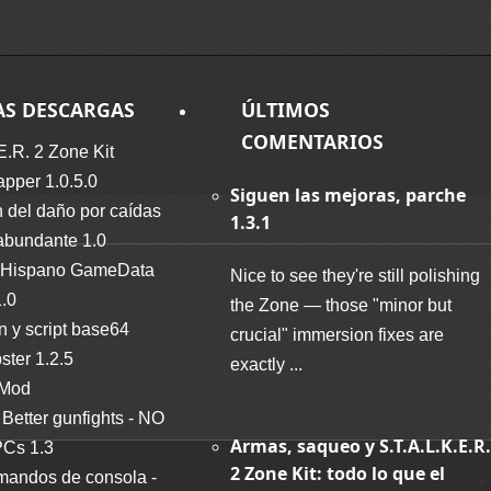
AS DESCARGAS
ÚLTIMOS
COMENTARIOS
E.R. 2 Zone Kit
per 1.0.5.0
Siguen las mejoras, parche
 del daño por caídas
1.3.1
abundante 1.0
Hispano GameData
Nice to see they're still polishing
1.0
the Zone — those "minor but
n y script base64
crucial" immersion fixes are
ter 1.2.5
exactly ...
 Mod
Better gunfights - NO
Armas, saqueo y S.T.A.L.K.E.R.
Cs 1.3
2 Zone Kit: todo lo que el
mandos de consola -