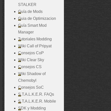
STALKER
Guía de Mods
Guia de Optimizacion
Guía Smart Mod
Manager
Tutoriales Modding
Wiki Call of Pripyat
Consejos CoP
Wiki Clear Sky
Consejos CS
Wiki Shadow of
Chernobyl
Consejos SoC
S.T.A.L.K.E.R. FAQs
S.T.A.L.K.E.R. Mobile
SDK y Modding