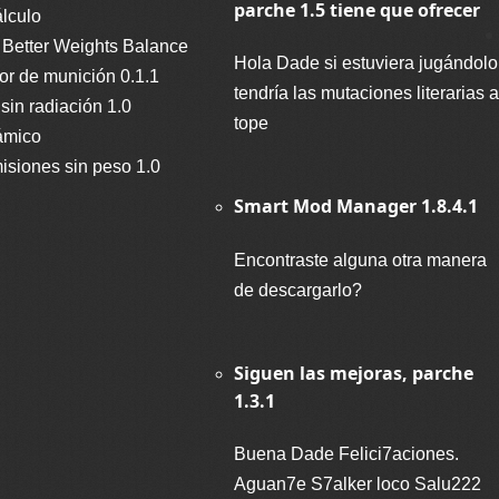
parche 1.5 tiene que ofrecer
lculo
 Better Weights Balance
Hola Dade si estuviera jugándolo
dor de munición 0.1.1
tendría las mutaciones literarias a
 sin radiación 1.0
tope
ámico
isiones sin peso 1.0
Smart Mod Manager 1.8.4.1
Encontraste alguna otra manera
de descargarlo?
Siguen las mejoras, parche
1.3.1
Buena Dade Felici7aciones.
Aguan7e S7alker loco Salu222