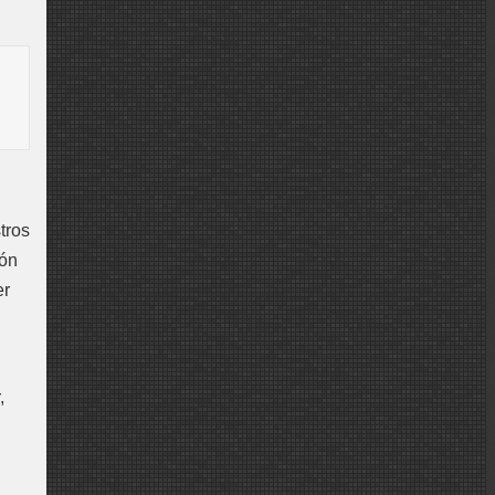
tros
ión
er
,