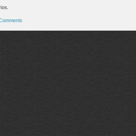
ios.
Comments