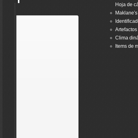
Hoja de cá
Maklane's
Identifica
Artefactos
Clima din
Items de m