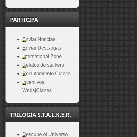
PARTICIPA
Enviar Noticias
Enviar Descargas
International Zone
Relatos de stalkers
Reclutamiento Clanes
Incentivos
Webs|Clanes
TRILOGÍA S.T.A.L.K.E.R.
Descube el Universo