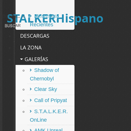
STALKERHispano
Mensajes
Buscar...
Recientes
DESCARGAS
LA ZONA
GALERÍAS
Shadow of
Chernobyl
Clear Sky
Call of Pripyat
S.T.A.L.K.E.R.
OnLine
AMK Unreal