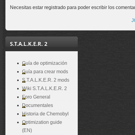
Necesitas estar registrado para poder escribir los comentar
J
S.T.A.L.K.E.R. 2
Guía de optimización
Guía para crear mods
S.T.A.L.K.E.R. 2 mods
Wiki S.T.A.L.K.E.R. 2
Foro General
Documentales
Historia de Chernobyl
Optimization guide
(EN)