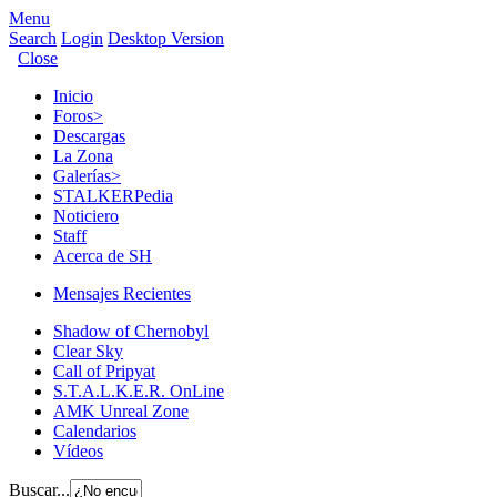
Menu
Search
Login
Desktop Version
Close
Inicio
Foros
>
Descargas
La Zona
Galerías
>
STALKERPedia
Noticiero
Staff
Acerca de SH
Mensajes Recientes
Shadow of Chernobyl
Clear Sky
Call of Pripyat
S.T.A.L.K.E.R. OnLine
AMK Unreal Zone
Calendarios
Vídeos
Buscar...