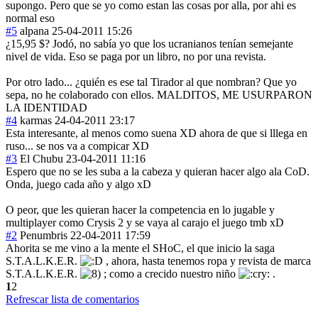
supongo. Pero que se yo como estan las cosas por alla, por ahi es
normal eso
#5
alpana
25-04-2011 15:26
¿15,95 $? Jodó, no sabía yo que los ucranianos tenían semejante
nivel de vida. Eso se paga por un libro, no por una revista.
Por otro lado... ¿quién es ese tal Tirador al que nombran? Que yo
sepa, no he colaborado con ellos. MALDITOS, ME USURPARON
LA IDENTIDAD
#4
karmas
24-04-2011 23:17
Esta interesante, al menos como suena XD ahora de que si lllega en
ruso... se nos va a compicar XD
#3
El Chubu
23-04-2011 11:16
Espero que no se les suba a la cabeza y quieran hacer algo ala CoD.
Onda, juego cada año y algo xD
O peor, que les quieran hacer la competencia en lo jugable y
multiplayer como Crysis 2 y se vaya al carajo el juego tmb xD
#2
Penumbris
22-04-2011 17:59
Ahorita se me vino a la mente el SHoC, el que inicio la saga
S.T.A.L.K.E.R.
, ahora, hasta tenemos ropa y revista de marca
S.T.A.L.K.E.R.
; como a crecido nuestro niño
.
1
2
Refrescar lista de comentarios