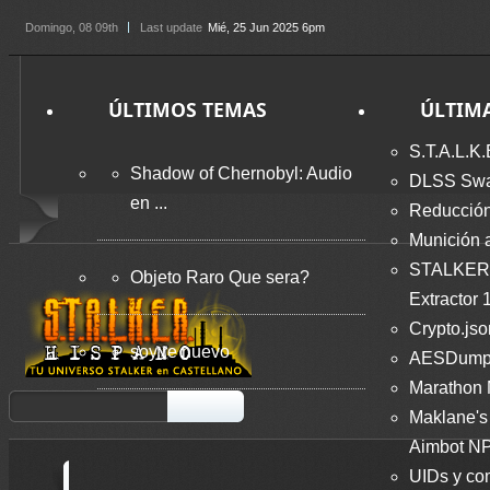
Domingo
, 08 09th
Last update
Mié, 25 Jun 2025 6pm
ÚLTIMOS TEMAS
ÚLTIM
S.T.A.L.K.
Shadow of Chernobyl: Audio
DLSS Swap
en ...
Reducción
Munición 
STALKER
Objeto Raro Que sera?
Extractor 
Crypto.jso
soy re nuevo
AESDumps
Marathon
Maklane's 
Aimbot NP
UIDs y co