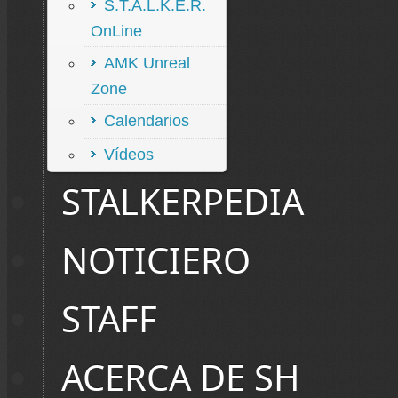
S.T.A.L.K.E.R.
OnLine
AMK Unreal
Zone
Calendarios
Vídeos
STALKERPEDIA
NOTICIERO
STAFF
ACERCA DE SH