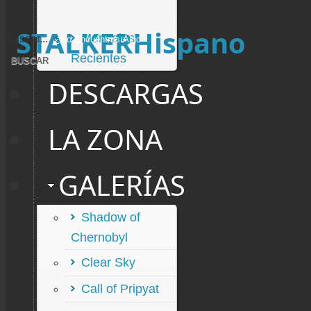
STALKERHispano
Mensajes
Buscar...
Recientes
DESCARGAS
LA ZONA
GALERÍAS
Shadow of
Chernobyl
Clear Sky
Call of Pripyat