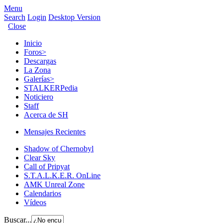
Menu
Search
Login
Desktop Version
Close
Inicio
Foros
>
Descargas
La Zona
Galerías
>
STALKERPedia
Noticiero
Staff
Acerca de SH
Mensajes Recientes
Shadow of Chernobyl
Clear Sky
Call of Pripyat
S.T.A.L.K.E.R. OnLine
AMK Unreal Zone
Calendarios
Vídeos
Buscar...