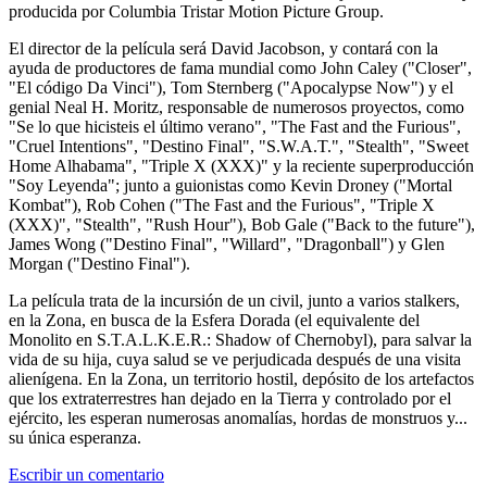
producida por Columbia Tristar Motion Picture Group.
El director de la película será David Jacobson, y contará con la
ayuda de productores de fama mundial como John Caley ("Closer",
"El código Da Vinci"), Tom Sternberg ("Apocalypse Now") y el
genial Neal H. Moritz, responsable de numerosos proyectos, como
"Se lo que hicisteis el último verano", "The Fast and the Furious",
"Cruel Intentions", "Destino Final", "S.W.A.T.", "Stealth", "Sweet
Home Alhabama", "Triple X (XXX)" y la reciente superproducción
"Soy Leyenda"; junto a guionistas como Kevin Droney ("Mortal
Kombat"), Rob Cohen ("The Fast and the Furious", "Triple X
(XXX)", "Stealth", "Rush Hour"), Bob Gale ("Back to the future"),
James Wong ("Destino Final", "Willard", "Dragonball") y Glen
Morgan ("Destino Final").
La película trata de la incursión de un civil, junto a varios stalkers,
en la Zona, en busca de la Esfera Dorada (el equivalente del
Monolito en S.T.A.L.K.E.R.: Shadow of Chernobyl), para salvar la
vida de su hija, cuya salud se ve perjudicada después de una visita
alienígena. En la Zona, un territorio hostil, depósito de los artefactos
que los extraterrestres han dejado en la Tierra y controlado por el
ejército, les esperan numerosas anomalías, hordas de monstruos y...
su única esperanza.
Escribir un comentario