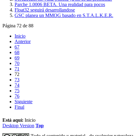
Parche 1.0006 BETA. Una realidad para pocos
Float32 seguirá desarrollandose
GSC planea un MMOG basado en S.T.A.L.K.E.R.
Página 72 de 88
Inicio
Anterior
67
68
69
70
71
72
73
74
75
76
Siguiente
Final
Está aquí:
Inicio
Desktop Version
Top
Todo el contenido y material - de cualquier naturaleza