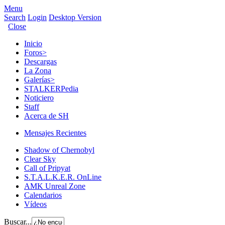
Menu
Search
Login
Desktop Version
Close
Inicio
Foros
>
Descargas
La Zona
Galerías
>
STALKERPedia
Noticiero
Staff
Acerca de SH
Mensajes Recientes
Shadow of Chernobyl
Clear Sky
Call of Pripyat
S.T.A.L.K.E.R. OnLine
AMK Unreal Zone
Calendarios
Vídeos
Buscar...