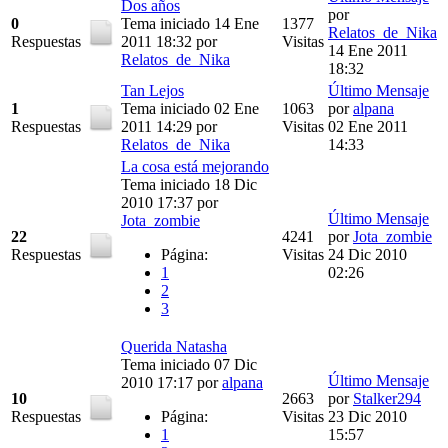
Dos años
por
0
Tema iniciado 14 Ene
1377
Relatos_de_Nika
Respuestas
2011 18:32
por
Visitas
14 Ene 2011
Relatos_de_Nika
18:32
Tan Lejos
Último Mensaje
1
Tema iniciado 02 Ene
1063
por
alpana
Respuestas
2011 14:29
por
Visitas
02 Ene 2011
Relatos_de_Nika
14:33
La cosa está mejorando
Tema iniciado 18 Dic
2010 17:37
por
Último Mensaje
Jota_zombie
22
4241
por
Jota_zombie
Respuestas
Página:
Visitas
24 Dic 2010
1
02:26
2
3
Querida Natasha
Tema iniciado 07 Dic
Último Mensaje
2010 17:17
por
alpana
10
2663
por
Stalker294
Respuestas
Página:
Visitas
23 Dic 2010
1
15:57