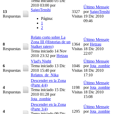
Tema iniciado 05 Dic
2010 03:00
por
Último Mensaje
SaigoTenshi
13
3327
por
SaigoTenshi
Respuestas
Visitas
19 Dic 2010
Página:
09:46
1
2
Relato corto sobre La
Último Mensaje
Zona III (Historias de un
8
1364
por
Hetzau
Stalker ratero)
Respuestas
Visitas
18 Dic 2010
Tema iniciado 14 Nov
22:07
2010 23:32
por
Hetzau
Vlad's Night
Último Mensaje
6
Tema iniciado 13 Dic
1046
por
Jota_zombie
Respuestas
2010 15:40
por
Visitas
18 Dic 2010
Relatos_de_Nika
17:10
Descender en la Zona
Último Mensaje
(Parte 4/4)
4
1198
por
Jota_zombie
Tema iniciado 15 Dic
Respuestas
Visitas
18 Dic 2010
2010 01:28
por
15:08
Jota_zombie
Descender en la Zona
Último Mensaje
(Parte 3/4)
4
1295
por
Jota_zombie
Tema iniciado 09 Dic