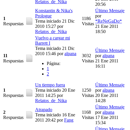
Relatos_de_Nika
20:56
Konstantin & Nika's
Último Mensaje
Prologue
por
1
1186
Tema iniciado 21 Dic
*ReNeGaDo*
Respuestas
Visitas
2010 15:27
por
21 Ene 2011
Relatos_de_Nika
18:50
Vuelvo a cargar mi
Barrett I
Tema iniciado 21 Dic
Último Mensaje
2010 15:46
por
alpana
11
3032
por
alpana
Respuestas
Visitas
21 Ene 2011
Página:
16:11
1
2
Un tiempo fuera
Último Mensaje
1
Tema iniciado 20 Ene
1250
por
alpana
Respuestas
2011 14:25
por
Visitas
20 Ene 2011
Relatos_de_Nika
14:28
Último Mensaje
Atrapado
2
1168
por
alpana
Tema iniciado 16 Ene
Respuestas
Visitas
17 Ene 2011
2011 20:42
por
Fang
15:34
Último Mensaje