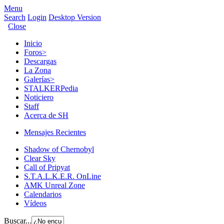
Menu
Search
Login
Desktop Version
Close
Inicio
Foros
>
Descargas
La Zona
Galerías
>
STALKERPedia
Noticiero
Staff
Acerca de SH
Mensajes Recientes
Shadow of Chernobyl
Clear Sky
Call of Pripyat
S.T.A.L.K.E.R. OnLine
AMK Unreal Zone
Calendarios
Vídeos
Buscar...