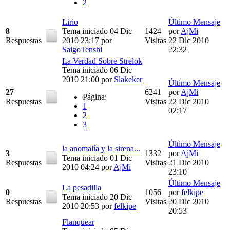
2
Lirio
Último Mensaje
8
Tema iniciado 04 Dic
1424
por
AjMi
Respuestas
2010 23:17
por
Visitas
22 Dic 2010
SaigoTenshi
22:32
La Verdad Sobre Strelok
Tema iniciado 06 Dic
2010 21:00
por
Slakeker
Último Mensaje
27
6241
por
AjMi
Página:
Respuestas
Visitas
22 Dic 2010
1
02:17
2
3
Último Mensaje
la anomalía y la sirena...
3
1332
por
AjMi
Tema iniciado 01 Dic
Respuestas
Visitas
21 Dic 2010
2010 04:24
por
AjMi
23:10
Último Mensaje
La pesadilla
0
1056
por
felkipe
Tema iniciado 20 Dic
Respuestas
Visitas
20 Dic 2010
2010 20:53
por
felkipe
20:53
Flanquear