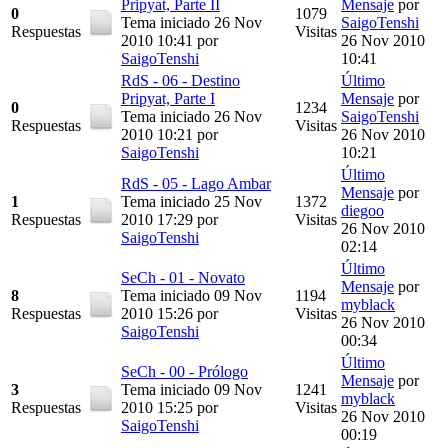
Pripyat, Parte II
Mensaje
por
0
1079
Tema iniciado 26 Nov
SaigoTenshi
Respuestas
Visitas
2010 10:41
por
26 Nov 2010
SaigoTenshi
10:41
RdS - 06 - Destino
Último
Pripyat, Parte I
Mensaje
por
0
1234
Tema iniciado 26 Nov
SaigoTenshi
Respuestas
Visitas
2010 10:21
por
26 Nov 2010
SaigoTenshi
10:21
Último
RdS - 05 - Lago Ambar
Mensaje
por
1
Tema iniciado 25 Nov
1372
diegoo
Respuestas
2010 17:29
por
Visitas
26 Nov 2010
SaigoTenshi
02:14
Último
SeCh - 01 - Novato
Mensaje
por
8
Tema iniciado 09 Nov
1194
myblack
Respuestas
2010 15:26
por
Visitas
26 Nov 2010
SaigoTenshi
00:34
Último
SeCh - 00 - Prólogo
Mensaje
por
3
Tema iniciado 09 Nov
1241
myblack
Respuestas
2010 15:25
por
Visitas
26 Nov 2010
SaigoTenshi
00:19