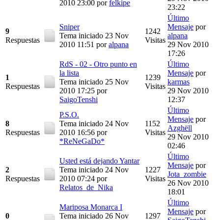
2010 23:00
por
felkipe
23:22
Último
Sniper
Mensaje
por
9
1242
Tema iniciado 23 Nov
alpana
Respuestas
Visitas
2010 11:51
por
alpana
29 Nov 2010
17:26
RdS - 02 - Otro punto en
Último
la lista
Mensaje
por
1
1239
Tema iniciado 25 Nov
karmas
Respuestas
Visitas
2010 17:25
por
29 Nov 2010
SaigoTenshi
12:37
Último
P.S.O.
Mensaje
por
8
Tema iniciado 24 Nov
1152
Azghëll
Respuestas
2010 16:56
por
Visitas
29 Nov 2010
*ReNeGaDo*
02:46
Último
Usted está dejando Yantar
Mensaje
por
2
Tema iniciado 24 Nov
1227
Jota_zombie
Respuestas
2010 07:24
por
Visitas
26 Nov 2010
Relatos_de_Nika
18:01
Último
Mariposa Monarca I
Mensaje
por
0
Tema iniciado 26 Nov
1297