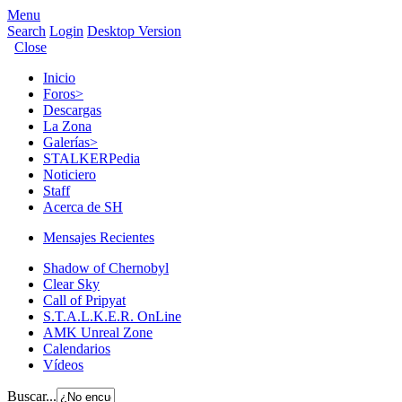
Menu
Search
Login
Desktop Version
Close
Inicio
Foros
>
Descargas
La Zona
Galerías
>
STALKERPedia
Noticiero
Staff
Acerca de SH
Mensajes Recientes
Shadow of Chernobyl
Clear Sky
Call of Pripyat
S.T.A.L.K.E.R. OnLine
AMK Unreal Zone
Calendarios
Vídeos
Buscar...