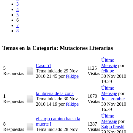
3
4
5
6
7
8
Temas en la Categoría: Mutaciones Literarias
Último
Caso 51
Mensaje
por
5
1125
Tema iniciado 29 Nov
felkipe
Respuestas
Visitas
2010 21:45
por
felkipe
30 Nov 2010
19:29
Último
la libreria de la zona
Mensaje
por
1
1070
Tema iniciado 30 Nov
Jota_zombie
Respuestas
Visitas
2010 14:19
por
felkipe
30 Nov 2010
16:39
Último
el largo camino hacia la
Mensaje
por
8
muerte I
1287
SaigoTenshi
Respuestas
Tema iniciado 28 Nov
Visitas
29 Nov 2010